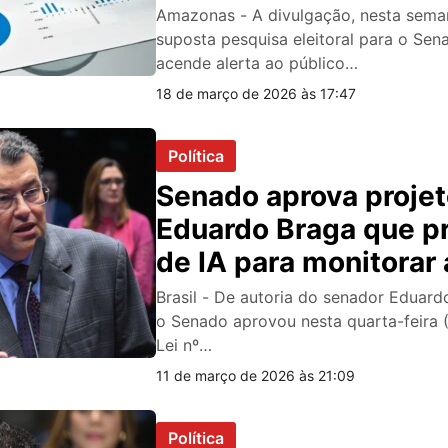
pode gerar punições
Amazonas - A divulgação, nesta sema
suposta pesquisa eleitoral para o S
acende alerta ao público…
18 de março de 2026 às 17:47
Política
Senado aprova projet
Eduardo Braga que p
de IA para monitorar
de mulher
Brasil - De autoria do senador Eduar
o Senado aprovou nesta quarta-feira (
Lei nº…
11 de março de 2026 às 21:09
Política