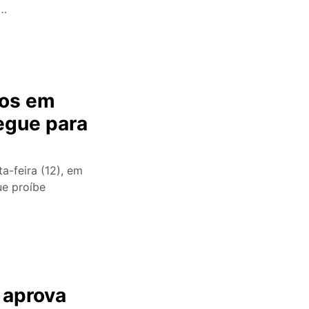
l…
tos em
egue para
ta-feira (12), em
ue proíbe
 aprova