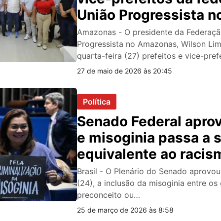
União Progressista n
Amazonas
Amazonas - O presidente da Federaçã
Progressista no Amazonas, Wilson Lim
quarta-feira (27) prefeitos e vice-pre
27 de maio de 2026 às 20:45
Política
Senado Federal aprov
e misoginia passa a 
equivalente ao racis
Brasil - O Plenário do Senado aprovou,
(24), a inclusão da misoginia entre os
preconceito ou…
25 de março de 2026 às 8:58