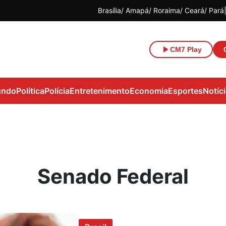
Brasília
Amapá
Roraima
Ceará
Pará
CM7 Play
ndo
Política
Polícia
Entretenimento
Economia
Esportes
Notíc
Senado Federal