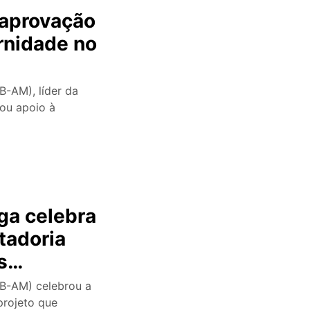
 aprovação
rnidade no
B-AM), líder da
ou apoio à
ga celebra
tadoria
s
de
DB-AM) celebrou a
projeto que