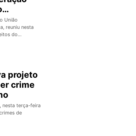
o
o União
a, reuniu nesta
feitos do…
a projeto
ser crime
mo
 nesta terça-feira
 crimes de