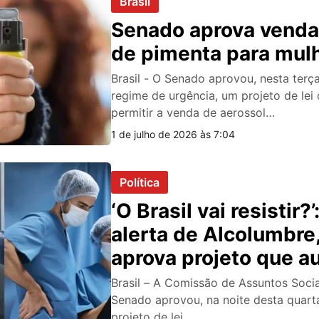
Brasil
Senado aprova venda
de pimenta para mul
Brasil - O Senado aprovou, nesta terça
regime de urgência, um projeto de lei
permitir a venda de aerossol…
1 de julho de 2026 às 7:04
Política
‘O Brasil vai resistir?
alerta de Alcolumbre
aprova projeto que 
gastos públicos; veja
Brasil – A Comissão de Assuntos Soci
Senado aprovou, na noite desta quarta
projeto de lei…