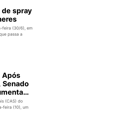
 de spray
heres
-feira (30/6), em
 que passa a
’: Após
, Senado
aumenta
 vídeo
ais (CAS) do
-feira (10), um