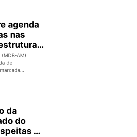
re agenda
as nas
estrutura
a (MDB-AM)
da de
, marcada…
o da
nado do
speitas e