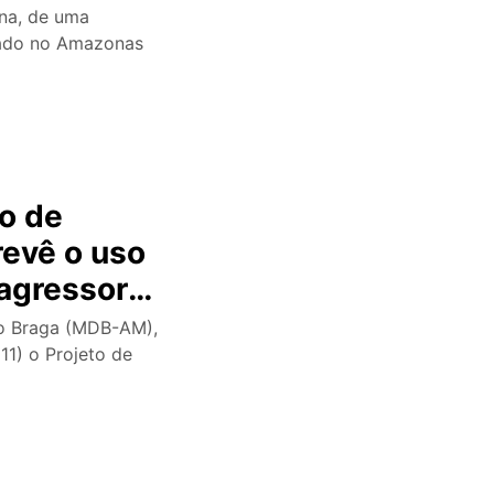
 do TSE
na, de uma
enado no Amazonas
o de
revê o uso
 agressor
do Braga (MDB-AM),
11) o Projeto de