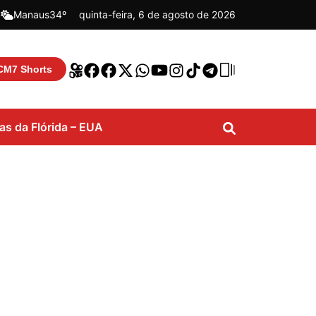
|
Manaus
34º
quinta-feira, 6 de agosto de 2026
CM7 Shorts
ias da Flórida – EUA