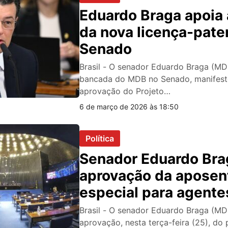
Eduardo Braga apoia
da nova licença-pate
Senado
Brasil - O senador Eduardo Braga (MD
bancada do MDB no Senado, manifest
aprovação do Projeto…
6 de março de 2026 às 18:50
Política
Senador Eduardo Bra
aprovação da aposen
especial para agente
comunitários de saú
Brasil - O senador Eduardo Braga (M
aprovação, nesta terça-feira (25), do 