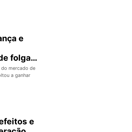
ança e
m
de folga
es do mercado de
oltou a ganhar
efeitos e
deração