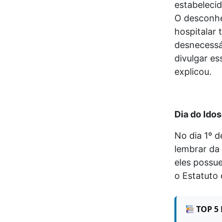
estabeleci
O desconhec
hospitalar 
desnecessá
divulgar es
explicou.
Dia do Ido
No dia 1º d
lembrar da
eles possue
o Estatuto 
TOP 5 