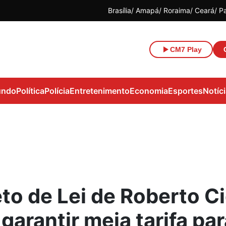
Brasília
Amapá
Roraima
Ceará
P
CM7 Play
ndo
Política
Polícia
Entretenimento
Economia
Esportes
Notíc
eto de Lei de Roberto C
garantir meia tarifa par