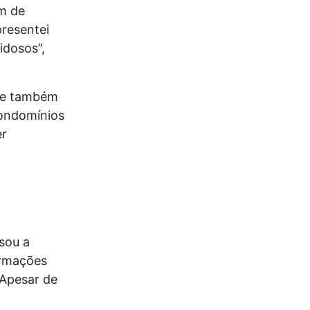
am de
resentei
idosos”,
que também
condomínios
er
sou a
ormações
“Apesar de