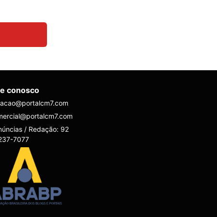
le conosco
dacao@portalcm7.com
mercial@portalcm7.com
úncias / Redação: 92
237-7077