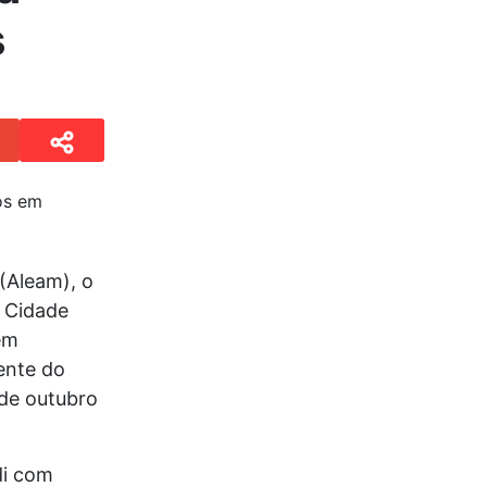
s
(Aleam), o
o Cidade
em
ente do
 de outubro
di com