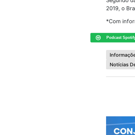
Segundo dad
2019, o Bra
*Com info
Podcast Spotif
Informaçõ
Notícias 