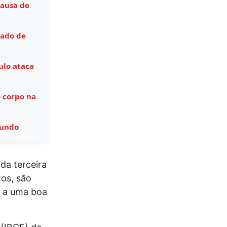
causa de
tado de
ulo ataca
 corpo na
Mundo
da terceira
tos, são
, a uma boa