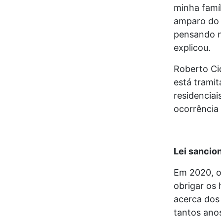
minha famíl
amparo do 
pensando ne
explicou.
Roberto Ci
está tramit
residencia
ocorrência 
Lei sancio
Em 2020, o 
obrigar os 
acerca dos 
tantos anos