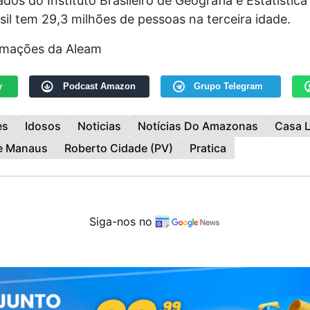
os do Instituto Brasileiro de Geografia e Estatística
sil tem 29,3 milhões de pessoas na terceira idade.
rmações da Aleam
y
Podcast Amazon
Grupo Telegram
es
Idosos
Noticias
Notícias Do Amazonas
Casa L
De Manaus
Roberto Cidade (PV)
Pratica
Siga-nos no