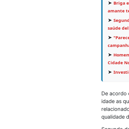
➤
Briga e
amante te
➤
Segund
saúde del
➤
"Parece
campanha
➤
Homem 
Cidade N
➤
Invest
De acordo 
idade as qu
relacionad
qualidade d