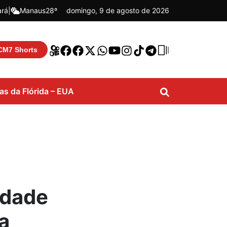
ará
|
Manaus
28º
domingo, 9 de agosto de 2026
CM7 Shorts
ias da Flórida – EUA
idade
a