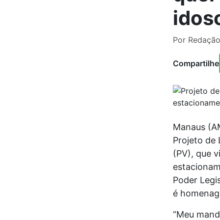
idos
Por Redação
Compartilhe
Manaus (AM
Projeto de 
(PV), que v
estacionam
Poder Legis
é homenage
“Meu manda