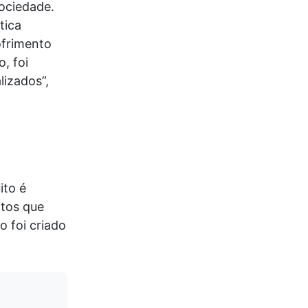
ociedade.
tica
ofrimento
, foi
lizados”,
ito é
itos que
o foi criado