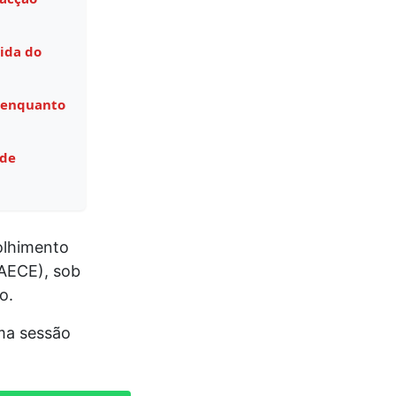
ida do
 enquanto
 de
olhimento
FAECE), sob
o.
ma sessão