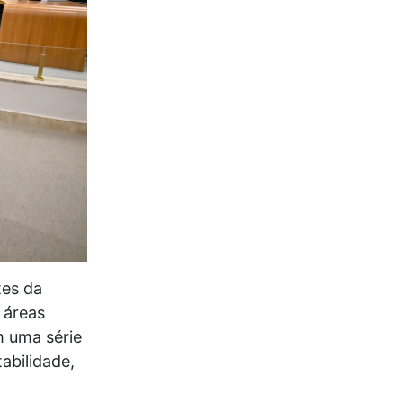
tes da
 áreas
m uma série
abilidade,