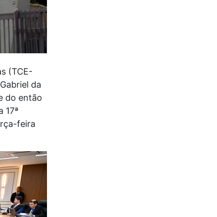
as (TCE-
Gabriel da
e do então
a 17ª
rça-feira
.