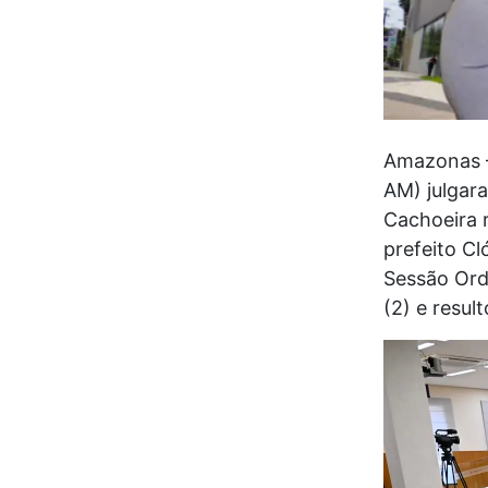
Amazonas –
AM) julgara
Cachoeira r
prefeito Cl
Sessão Ordi
(2) e resul