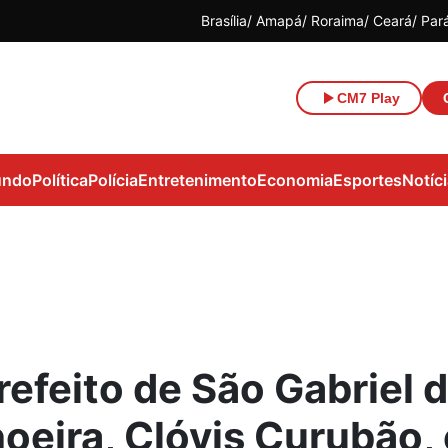
Brasília
Amapá
Roraima
Ceará
Par
CM7 Play
ndo
Política
Polícia
Entretenimento
Economia
Esportes
Notíc
refeito de São Gabriel 
oeira, Clóvis Curubão, 