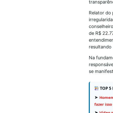
transparênc
Relator do 
irregularid
conselheiro
de R$ 22.77
entendimen
resultando
Na fundame
responsável
se manifest
TOP 5 
➤
Homem 
fazer isso
➤
Vídeo 