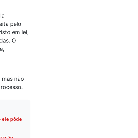
la
eita pelo
sto em lei,
das. O
e,
, mas não
processo.
 ele pôde
facção