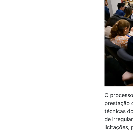
O processo 
prestação d
técnicas d
de irregula
licitações,