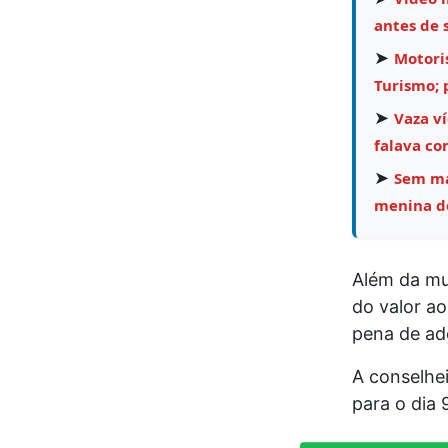
antes de 
➤
Motori
Turismo;
➤
Vaza v
falava co
➤
Sem mar
menina de
Além da mul
do valor a
pena de ad
A conselhe
para o dia 