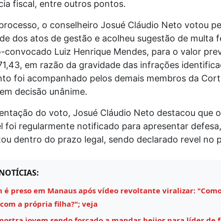
ia fiscal, entre outros pontos.
processo, o conselheiro Josué Cláudio Neto votou pe
ade dos atos de gestão e acolheu sugestão de multa f
-convocado Luiz Henrique Mendes, para o valor previ
1,43, em razão da gravidade das infrações identifica
to foi acompanhado pelos demais membros da Cort
 em decisão unânime.
ntação do voto, Josué Cláudio Neto destacou que o
 foi regularmente notificado para apresentar defesa
ou dentro do prazo legal, sendo declarado revel no 
NOTÍCIAS:
é preso em Manaus após vídeo revoltante viralizar: "Como
 com a própria filha?"; veja
mostra jovem sendo forçado a mandar beijos para líder de 