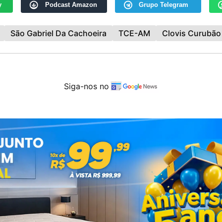
y
Podcast Amazon
Grupo Telegram
São Gabriel Da Cachoeira
TCE-AM
Clovis Curubão
Siga-nos no