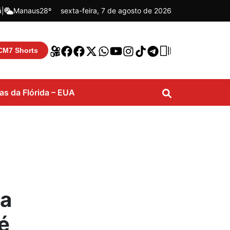
á
|
Manaus
28º
sexta-feira, 7 de agosto de 2026
CM7 Shorts
ias da Flórida – EUA
da
é