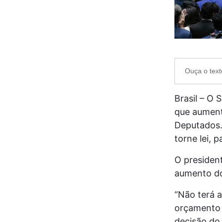
Ouça o text
Brasil – O 
que aument
Deputados. 
torne lei, 
O presiden
aumento do
“Não terá 
orçamento 
decisão do 