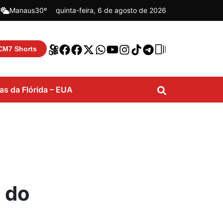
|
Manaus
30º
quinta-feira, 6 de agosto de 2026
CM7 Shorts
ias da Flórida – EUA
 do
a