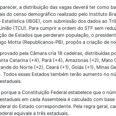
parecer, a distribuição das vagas deverá ter como ba
ais do censo demográfico realizado pelo Instituto Bra
 Estatística (IBGE), com submissão dos dados ao Tri
União (TCU). Para cumprir a ordem do STF sem reduz
ção de Estados que perderam população, o president
go Motta (Republicanos-PB), propôs a criação de no
provado pela Câmara cria 18 cadeiras, distribuídas p
anta Catarina (+4), Pará (+4), Amazonas (+2), Mato 
rande do Norte (+2), Ceará (+1), Goiás (+1), Minas Ge
). Todos esses Estados também terão aumento no n
estaduais.
e porque a Constituição Federal estabelece que o nú
estaduais em cada Assembleia é calculado com base
deral do Estado correspondente. Pela regra geral, ca
deral equivale a três estaduais.