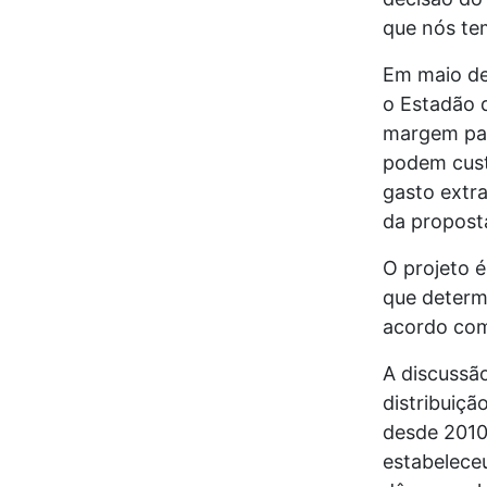
que nós tem
Em maio de
o Estadão 
margem par
podem cust
gasto extra
da proposta
O projeto 
que determ
acordo com
A discussã
distribuiçã
desde 2010,
estabelece