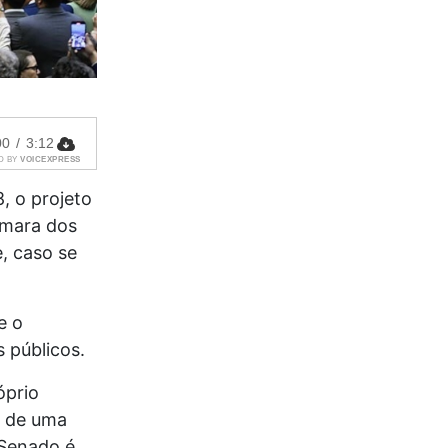
00
/
3:12
D BY
VOICEXPRESS
, o projeto
âmara dos
, caso se
e o
 públicos.
óprio
 de uma
 Senado é