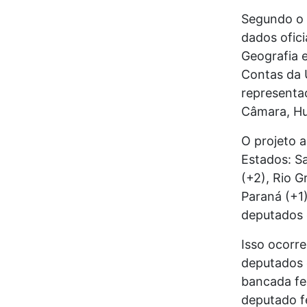
Segundo o 
dados ofici
Geografia e
Contas da 
representa
Câmara, Hu
O projeto a
Estados: S
(+2), Rio G
Paraná (+1
deputados 
Isso ocorr
deputados 
bancada fe
deputado fe