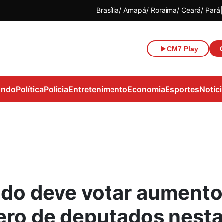
Brasília
Amapá
Roraima
Ceará
Pará
CM7 Play
ndo
Política
Polícia
Entretenimento
Economia
Esportes
Notíc
do deve votar aumento
ro de deputados nest