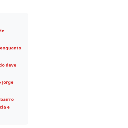
de
 enquanto
do deve
o Jorge
 bairro
cia e