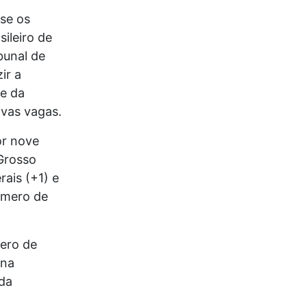
se os
sileiro de
bunal de
ir a
e da
vas vagas.
or nove
Grosso
rais (+1) e
úmero de
mero de
 na
da