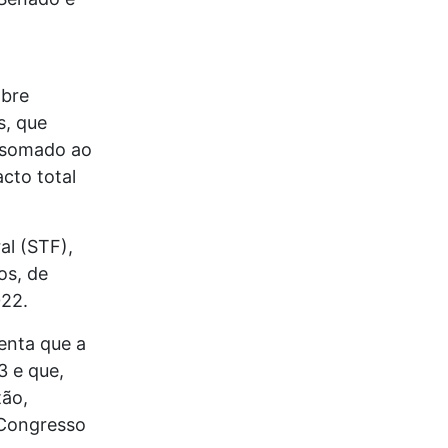
abre
s, que
– somado ao
cto total
al (STF),
os, de
022.
enta que a
3 e que,
tão,
 Congresso