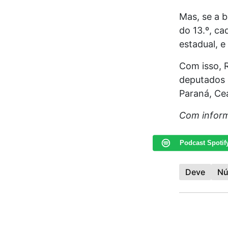
Mas, se a b
do 13.º, c
estadual, e
Com isso, 
deputados e
Paraná, Cea
Com inform
Podcast Spotif
Deve
Nú