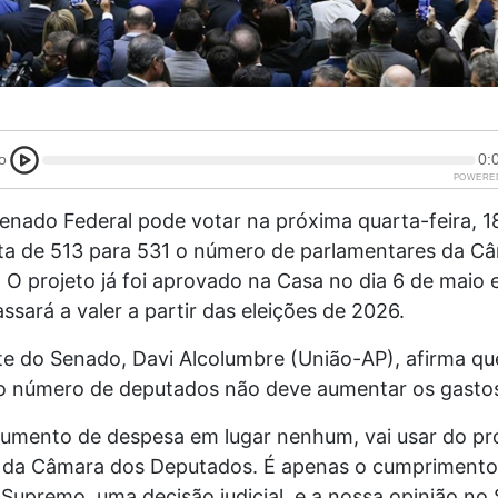
o
0:
POWERE
Senado Federal pode votar na próxima quarta-feira, 18
a de 513 para 531 o número de parlamentares da C
O projeto já foi aprovado na Casa no dia 6 de maio e
passará a valer a partir das eleições de 2026.
te do Senado, Davi Alcolumbre (União-AP), afirma qu
 número de deputados não deve aumentar os gastos
aumento de despesa em lugar nenhum, vai usar do pr
da Câmara dos Deputados. É apenas o cumprimento
Supremo, uma decisão judicial, e a nossa opinião no