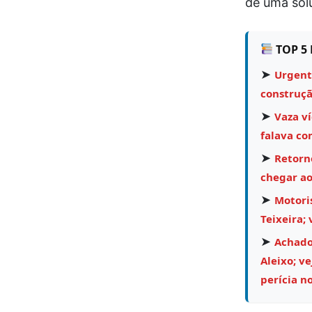
dê uma sol
TOP 5 
➤
Urgent
construçã
➤
Vaza v
falava co
➤
Retorn
chegar ao
➤
Motoris
Teixeira; 
➤
Achado 
Aleixo; v
perícia no