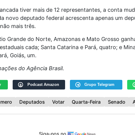
ancada tiver mais de 12 representantes, a conta muda
ada novo deputado federal acrescenta apenas um de
 não mais três.
Rio Grande do Norte, Amazonas e Mato Grosso ganha
staduais cada; Santa Catarina e Pará, quatro; e Mina
rá, Goiás, um.
ações do Agência Brasil.
y
Podcast Amazon
Grupo Telegram
mero
Deputados
Votar
Quarta-Feira
Senado
Siga-nos no