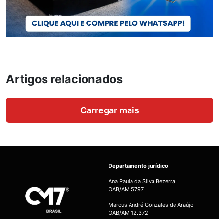
Artigos relacionados
Carregar mais
Departamento jurídico
Ana Paula da Silva Bezerra
OAB/AM 5797
Marcus André Gonzales de Araújo
OAB/AM 12.372