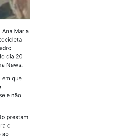
o Ana Maria
tocicleta
edro
No dia 20
oma News.
o em que
o
se e não
ão prestam
ra o
e ao