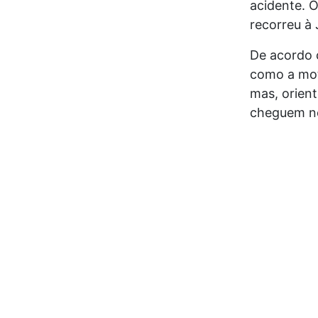
acidente. O
recorreu à 
De acordo c
como a moto
mas, orient
cheguem no