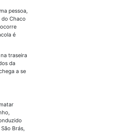
uma pessoa,
sa do Chaco
 ocorre
acola é
na traseira
dos da
chega a se
 matar
nho,
conduzido
 São Brás,