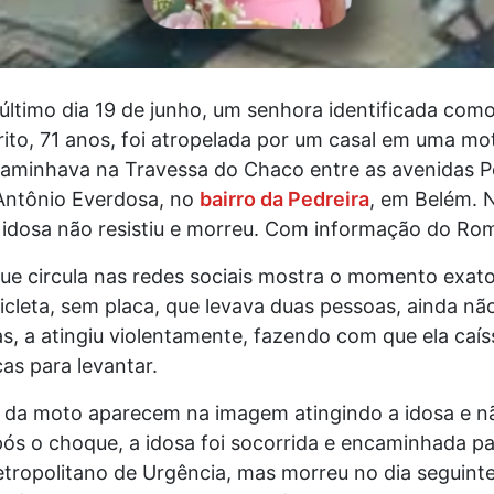
 último dia 19 de junho, um senhora identificada com
ito, 71 anos, foi atropelada por um casal em uma mo
aminhava na Travessa do Chaco entre as avenidas P
Antônio Everdosa, no
bairro da Pedreira
, em Belém. 
a idosa não resistiu e morreu. Com informação do R
ue circula nas redes sociais mostra o momento exat
cleta, sem placa, que levava duas pessoas, ainda nã
as, a atingiu violentamente, fazendo com que ela caís
ças para levantar.
 da moto aparecem na imagem atingindo a idosa e n
ós o choque, a idosa foi socorrida e encaminhada pa
etropolitano de Urgência, mas morreu no dia seguint