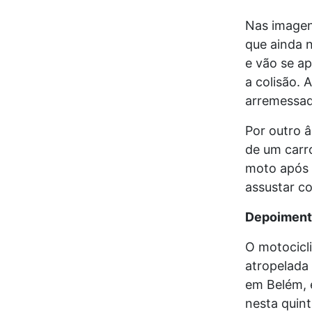
Nas imagen
que ainda n
e vão se a
a colisão. 
arremessada
Por outro â
de um carro
moto após 
assustar c
Depoimen
O motocicli
atropelada 
em Belém, e
nesta quint