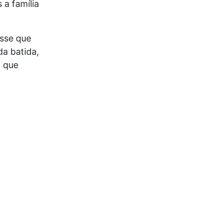
 a família
isse que
da batida,
a que