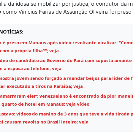
lia da idosa se mobilizar por justiça, o condutor da m
o como Vinicius Farias de Assunção Oliveira foi pres
NOTÍCIAS:
é preso em Manaus após vídeo revoltante viralizar: "Como
 com a própria filha?"; veja
ídeo de candidato ao Governo do Pará com suposta amante
m a esposa ao telefone; veja
mostra jovem sendo forçado a mandar beijos para líder de 
ser executado a tiros na Paraíba; veja
 amarraram ele!": venezuelano é encontrado da pior maneir
 quarto de hotel em Manaus; veja vídeo
stavo: vídeos do menino de 3 anos que teve a vida tirada 
i causam revolta no Brasil inteiro; veja