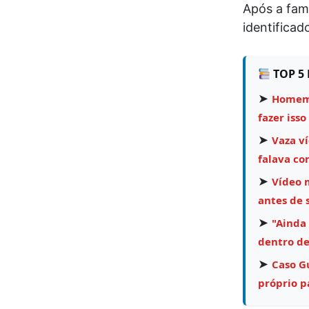
Após a famí
identificad
TOP 5 
➤
Homem 
fazer isso
➤
Vaza v
falava co
➤
Vídeo 
antes de 
➤
"Ainda
dentro de
➤
Caso Gu
próprio pa