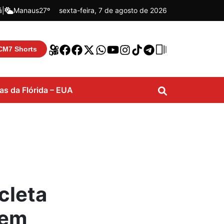
á
|
Manaus
27º
sexta-feira, 7 de agosto de 2026
CM7 Shorts
ias da Flórida – EUA
cleta
gem