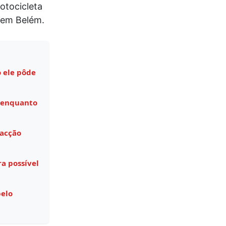
otocicleta
o em Belém.
 ele pôde
 enquanto
facção
a possível
pelo