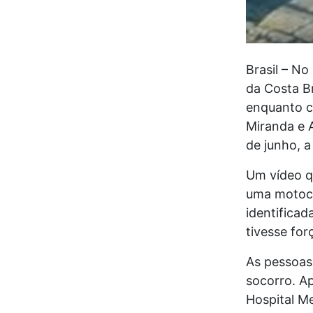
Brasil – No
da Costa Br
enquanto c
Miranda e 
de junho, 
Um vídeo q
uma motoci
identificad
tivesse for
As pessoas
socorro. Ap
Hospital M