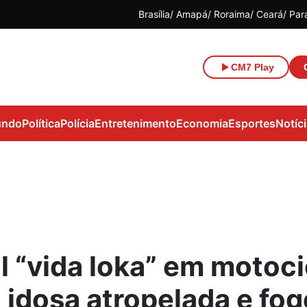
Brasília
Amapá
Roraima
Ceará
Par
CM7 Play
ndo
Política
Polícia
Entretenimento
Economia
Esportes
Notíc
l “vida loka” em motoci
 idosa atropelada e fo