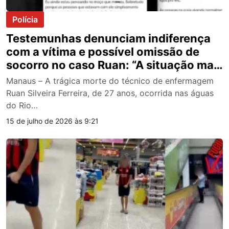
Polícia
Testemunhas denunciam indiferença
com a vítima e possível omissão de
socorro no caso Ruan: “A situação mais
absurda que já presenciei”; vídeo
Manaus – A trágica morte do técnico de enfermagem
Ruan Silveira Ferreira, de 27 anos, ocorrida nas águas
do Rio…
15 de julho de 2026 às 9:21