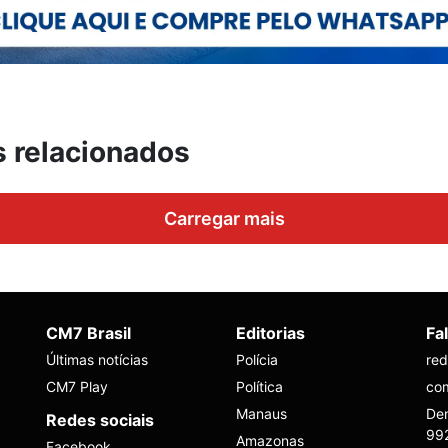
s relacionados
Carregar mais
CM7 Brasil
Editorias
Fa
Últimas notícias
Polícia
re
CM7 Play
Política
co
Manaus
Den
Redes sociais
99
Amazonas
Facebook