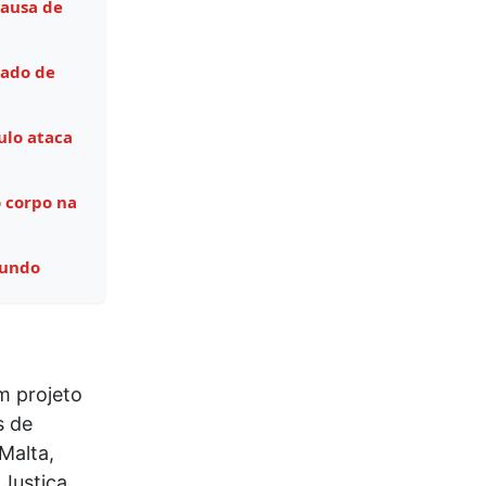
causa de
tado de
ulo ataca
 corpo na
Mundo
m projeto
s de
Malta,
Justiça.