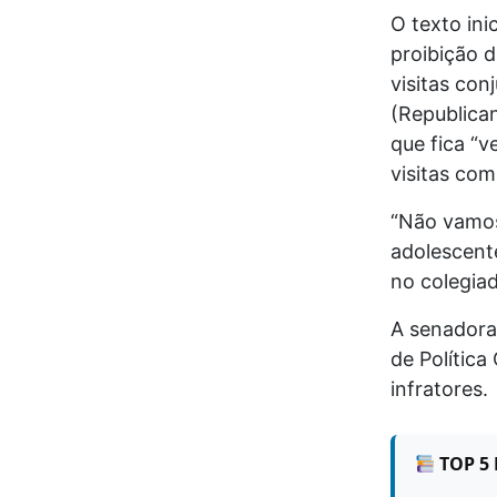
O texto ini
proibição d
visitas con
(Republican
que fica “v
visitas com
“Não vamos 
adolescente
no colegiad
A senadora
de Política
infratores.
TOP 5 