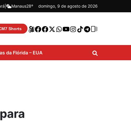
ará
|
Manaus
28º
domingo, 9 de agosto de 2026
CM7 Shorts
ias da Flórida – EUA
 para