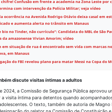
 chifre! Confusão em frente a academia na Zona Leste por 
rmina com intervenção da Polícia Militar; veja vídeo
a ocorrência na Avenida Rodrigo Otávio deixa casal em es
icado e aumenta alerta no trânsito em Manaus
 bio no Tinder, não currículo": Candidata do MBL de São Pa
 da amazonense Vivian Amorim; vídeo
em situação de rua é encontrado sem vida com marcas no
ova, em Manaus
igação do FBI revelou plano para matar Messi na Copa do 
bém discute visitas íntimas a adultos
e 2024, a Comissão de Segurança Pública aprovou u
ir a visita íntima para detentos quando acompanhado
 adolescentes. O texto, também de autoria de Magno 
esignação do relator na Comissão de Constituição e 