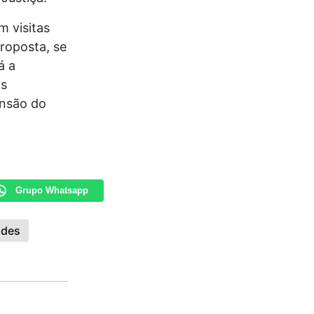
m visitas
roposta, se
á a
is
ensão do
Grupo Whatsapp
ades