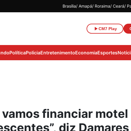
Brasília
Amapá
Roraima
Ceará
P
CM7 Play
ndo
Política
Polícia
Entretenimento
Economia
Esportes
Notíc
 vamos financiar motel
escentes”, diz Damares