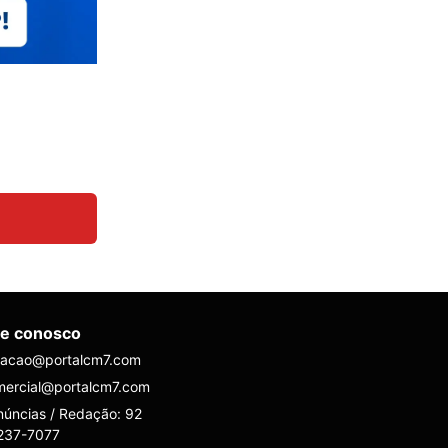
le conosco
dacao@portalcm7.com
mercial@portalcm7.com
úncias / Redação: 92
237-7077