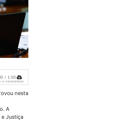
00
/
1:50
D BY
VOICEXPRESS
rovou nesta
o. A
 e Justiça