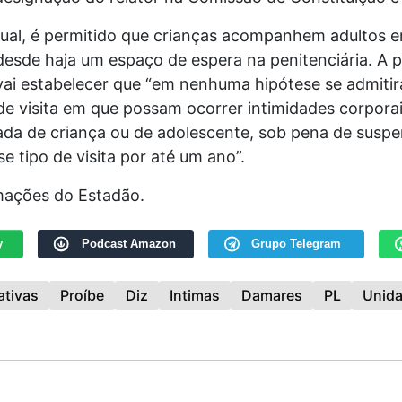
tual, é permitido que crianças acompanhem adultos e
desde haja um espaço de espera na penitenciária. A p
vai estabelecer que “em nenhuma hipótese se admitir
de visita em que possam ocorrer intimidades corpora
a de criança ou de adolescente, sob pena de susp
se tipo de visita por até um ano”.
ações do Estadão.
y
Podcast Amazon
Grupo Telegram
ativas
Proíbe
Diz
Intimas
Damares
PL
Unid