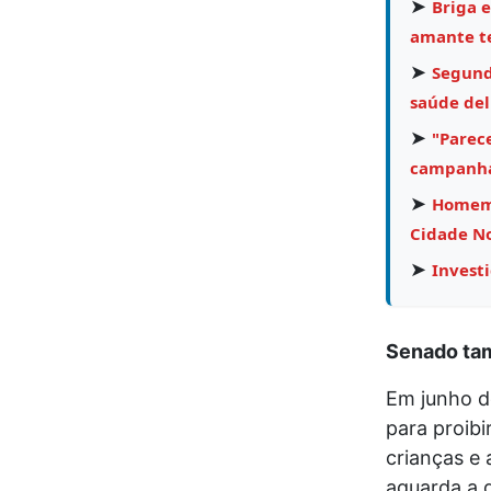
➤
Briga e
amante te
➤
Segund
saúde del
➤
"Parece
campanha
➤
Homem 
Cidade N
➤
Invest
Senado tam
Em junho d
para proib
crianças e
aguarda a d