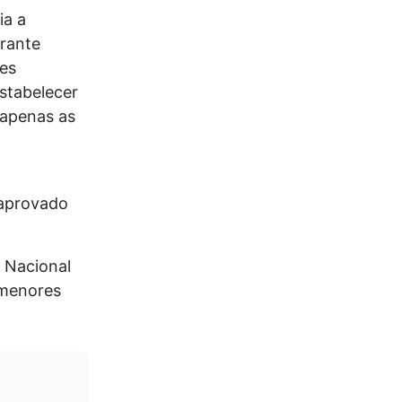
ia a
urante
ves
stabelecer
 apenas as
 aprovado
 Nacional
a menores