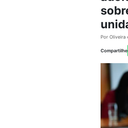
sobr
unid
Por Oliveira
Compartilhe