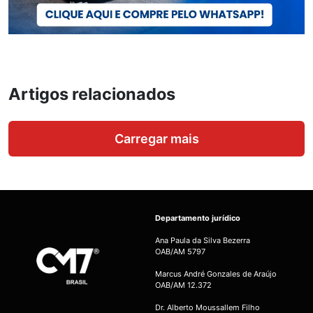
Artigos relacionados
Carregar mais
Departamento jurídico
Ana Paula da Silva Bezerra
OAB/AM 5797
Marcus André Gonzales de Araújo
OAB/AM 12.372
Dr. Alberto Moussallem Filho