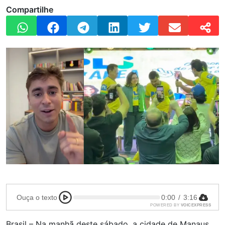
Compartilhe
Ouça o texto
0:00
/
3:16
POWERED BY
VOICEXPRESS
Brasil – Na manhã deste sábado, a cidade de Manaus