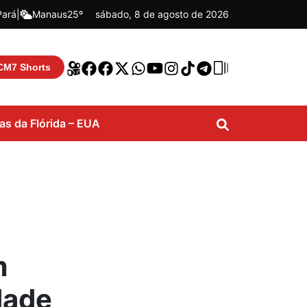
Pará
|
Manaus
25º
sábado, 8 de agosto de 2026
CM7 Shorts
ias da Flórida – EUA
m
dade