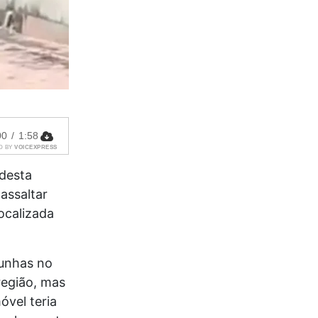
00
/
1:58
D BY
VOICEXPRESS
desta
assaltar
ocalizada
munhas no
região, mas
óvel teria