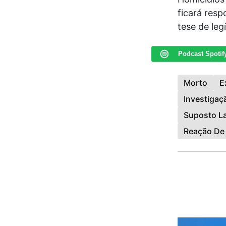
ficará resp
tese de leg
Podcast Spotif
Morto
E
Investiga
Suposto L
Reação De 