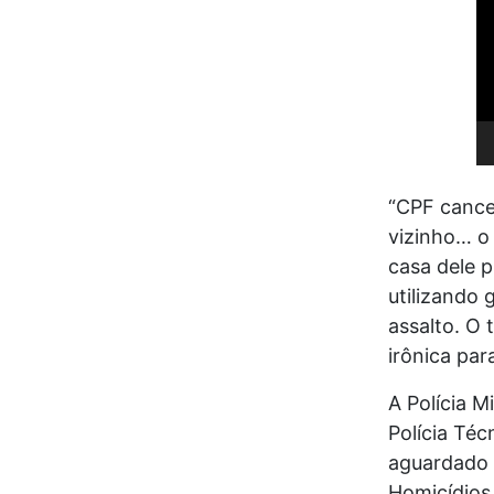
“CPF cancel
vizinho… o 
casa dele p
utilizando 
assalto. O
irônica par
A Polícia M
Polícia Téc
aguardado 
Homicídios