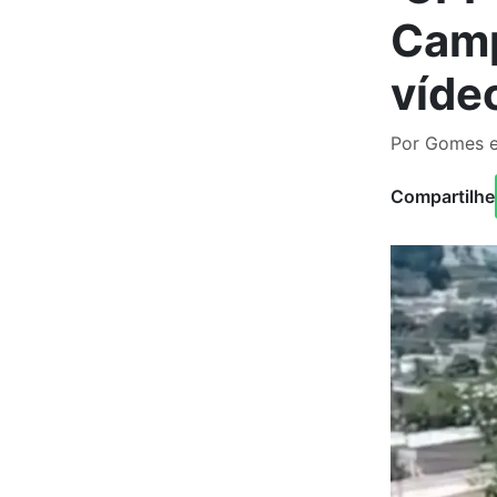
Camp
víde
Por Gomes e
Compartilhe