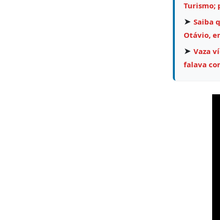
Turismo;
➤
Saiba 
Otávio, e
➤
Vaza v
falava co
T
d
ví