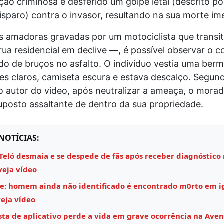
ção criminosa e desferido um golpe letal (descrito p
paro) contra o invasor, resultando na sua morte ime
 amadoras gravadas por um motociclista que transit
ua residencial em declive —, é possível observar o c
o de bruços no asfalto. O indivíduo vestia uma ber
es claros, camiseta escura e estava descalço. Segun
 autor do vídeo, após neutralizar a ameaça, o morado
uposto assaltante de dentro da sua propriedade.
NOTÍCIAS:
Teló desmaia e se despede de fãs após receber diagnóstico
veja vídeo
e: homem ainda não identificado é encontrado m0rto em i
eja vídeo
sta de aplicativo perde a vida em grave ocorrência na Aven