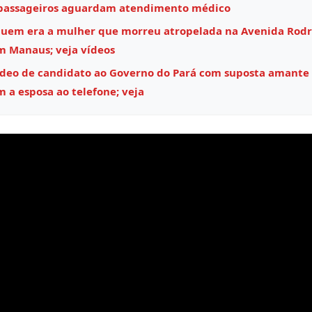
 passageiros aguardam atendimento médico
quem era a mulher que morreu atropelada na Avenida Rodr
m Manaus; veja vídeos
ídeo de candidato ao Governo do Pará com suposta amante
m a esposa ao telefone; veja
ocador
e
deo