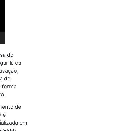
asa do
gar lá da
ravação,
va de
e forma
to.
amento de
) é
ializada em
(PC-AM)