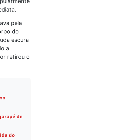
opularmente
diata.
ava pela
orpo do
muda escura
do a
r retirou o
 no
garapé de
ida do