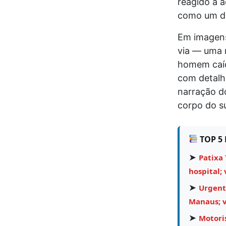
reagido à a
como um dis
Em imagens
via — uma r
homem caíd
com detalh
narração do
corpo do s
TOP 5 
➤
Patixa 
hospital; 
➤
Urgent
Manaus; v
➤
Motori