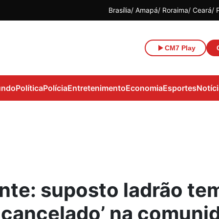
Brasília
Amapá
Roraima
Ceará
CM7 Play
ndo
Política
Polícia
Entretenimento
Economia
Esportes
Notíc
nte: suposto ladrão te
 cancelado’ na comuni