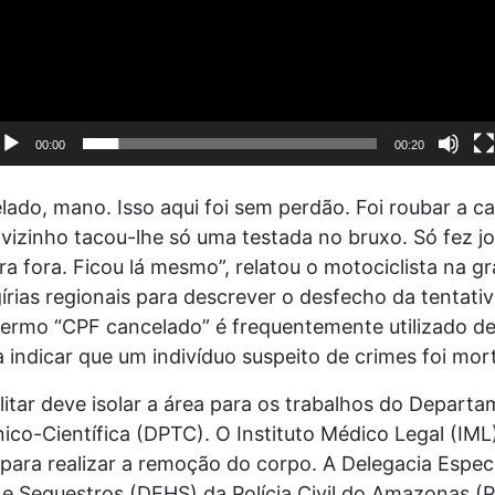
00:00
00:20
ado, mano. Isso aqui foi sem perdão. Foi roubar a c
vizinho tacou-lhe só uma testada no bruxo. Só fez jo
ra fora. Ficou lá mesmo”, relatou o motociclista na g
gírias regionais para descrever o desfecho da tentati
 termo “CPF cancelado” é frequentemente utilizado d
a indicar que um indivíduo suspeito de crimes foi mor
ilitar deve isolar a área para os trabalhos do Depart
nico-Científica (DPTC). O Instituto Médico Legal (IML
para realizar a remoção do corpo. A Delegacia Espec
 e Sequestros (DEHS) da Polícia Civil do Amazonas 