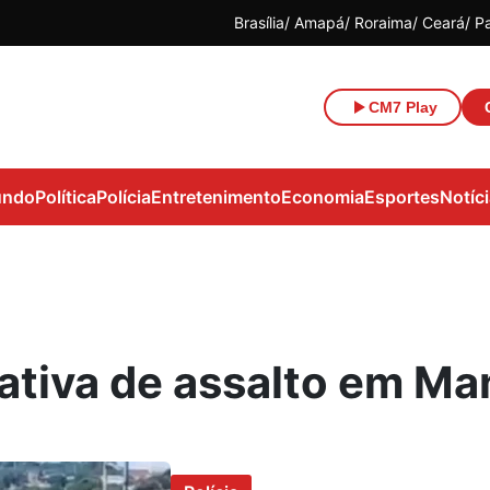
Brasília
Amapá
Roraima
Ceará
P
CM7 Play
ndo
Política
Polícia
Entretenimento
Economia
Esportes
Notíc
ativa de assalto em M