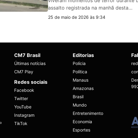
viveram momentos de terror durante u
assalto registrada na manhã desta…
25 de maio de 2026 às 9:34
CM7 Brasil
Editorias
Fa
Últimas notícias
Polícia
re
CM7 Play
Política
co
Manaus
Den
Redes sociais
99
Amazonas
Facebook
Brasil
Twitter
Mundo
YouTube
Entretenimento
Instagram
Economia
ho
TikTok
Esportes