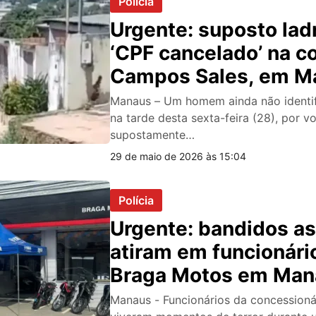
Polícia
Urgente: suposto lad
‘CPF cancelado’ na 
Campos Sales, em M
veja vídeo
Manaus – Um homem ainda não identif
na tarde desta sexta-feira (28), por v
supostamente…
29 de maio de 2026 às 15:04
Polícia
Urgente: bandidos a
atiram em funcionári
Braga Motos em Man
Manaus - Funcionários da concession