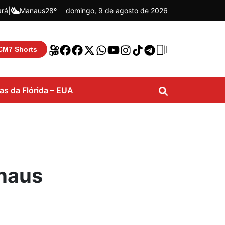
ará
|
Manaus
28º
domingo, 9 de agosto de 2026
CM7 Shorts
ias da Flórida – EUA
anaus