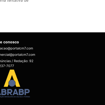
ma tentativa de
le conosco
dacao@portalcm7.com
mercial@portalcm7.com
úncias / Redação: 92
237-7077