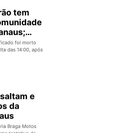
rão tem
comunidade
anaus;
icado foi morto
olta das 14:00, após
ssaltam e
os da
aus
ária Braga Motos