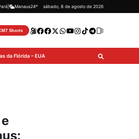
Pará
|
Manaus
24º
sábado, 8 de agosto de 2026
CM7 Shorts
ias da Flórida – EUA
 e
aus: