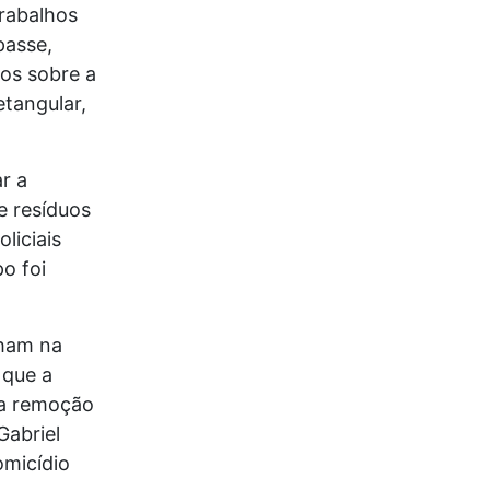
trabalhos
passe,
cos sobre a
etangular,
r a
e resíduos
liciais
o foi
lham na
 que a
r a remoção
Gabriel
omicídio