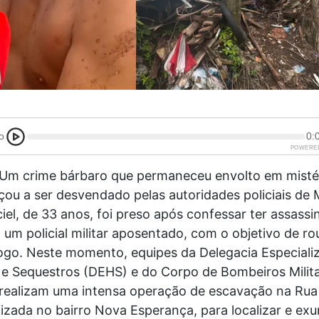
o
0:
POWERE
m crime bárbaro que permaneceu envolto em misté
ou a ser desvendado pelas autoridades policiais de
iel, de 33 anos, foi preso após confessar ter assassi
, um policial militar aposentado, com o objetivo de r
ogo. Neste momento, equipes da Delegacia Especiali
 e Sequestros (DEHS) e do Corpo de Bombeiros Milit
ealizam uma intensa operação de escavação na Rua
lizada no bairro Nova Esperança, para localizar e ex