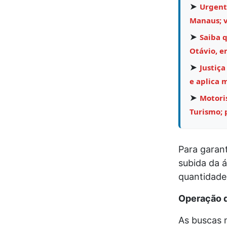
➤
Urgent
Manaus; v
➤
Saiba 
Otávio, e
➤
Justiça
e aplica 
➤
Motori
Turismo;
Para garant
subida da 
quantidade
Operação d
As buscas 