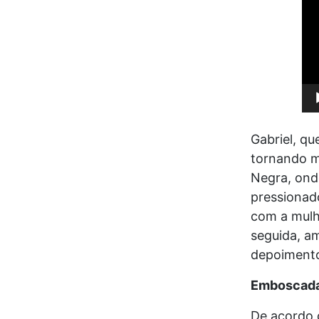
Gabriel, qu
tornando mo
Negra, ond
pressionado
com a mulh
seguida, a
depoiment
Emboscada
De acordo 