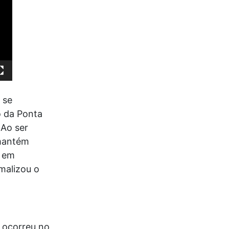
 se
o da Ponta
 Ao ser
 mantém
o em
malizou o
 ocorreu no