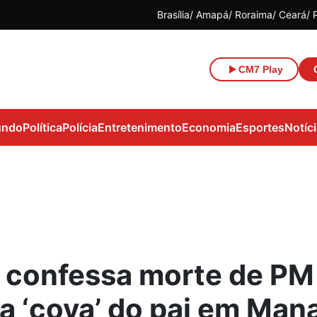
Brasília
Amapá
Roraima
Ceará
CM7 Play
ndo
Política
Polícia
Entretenimento
Economia
Esportes
Notíc
o confessa morte de PM
la ‘cova’ do pai em Man