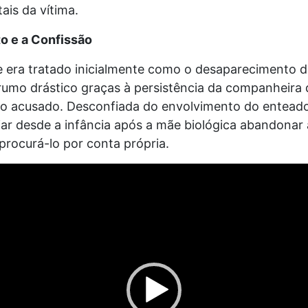
ais da vítima.
o e a Confissão
e era tratado inicialmente como o desaparecimento d
umo drástico graças à persistência da companheira d
o acusado. Desconfiada do envolvimento do entead
iar desde a infância após a mãe biológica abandonar 
 procurá-lo por conta própria.
cador
deo