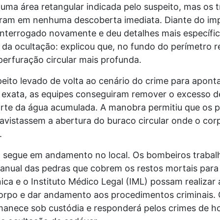
uma área retangular indicada pelo suspeito, mas os 
aram em nenhuma descoberta imediata. Diante do im
 interrogado novamente e deu detalhes mais específi
da ocultação: explicou que, no fundo do perímetro r
erfuração circular mais profunda.
ito levado de volta ao cenário do crime para aponta
o exata, as equipes conseguiram remover o excesso d
rte da água acumulada. A manobra permitiu que os po
avistassem a abertura do buraco circular onde o corp
.
 segue em andamento no local. Os bombeiros traba
nual das pedras que cobrem os restos mortais para
nica e o Instituto Médico Legal (IML) possam realiza
corpo e dar andamento aos procedimentos criminais. 
manece sob custódia e responderá pelos crimes de h