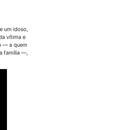
e um idoso,
a vítima e
o — a quem
a família —,