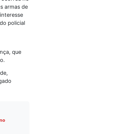
as armas de
interesse
o policial
nça, que
o.
de,
egado
 no