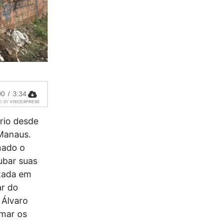
00
/
3:34
D BY
VOICEXPRESS
rio desde
 Manaus.
nado o
oubar suas
zada em
ar do
 Álvaro
umar os