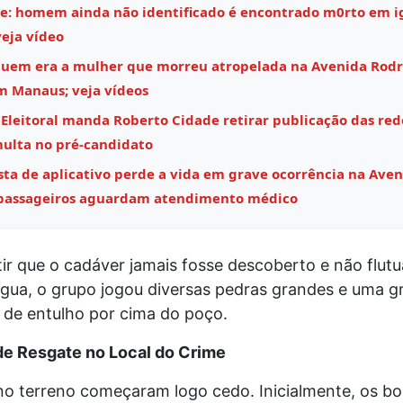
e: homem ainda não identificado é encontrado m0rto em i
eja vídeo
quem era a mulher que morreu atropelada na Avenida Rodr
m Manaus; veja vídeos
 Eleitoral manda Roberto Cidade retirar publicação das rede
multa no pré-candidato
sta de aplicativo perde a vida em grave ocorrência na Aven
 passageiros aguardam atendimento médico
ir que o cadáver jamais fosse descoberto e não flut
água, o grupo jogou diversas pedras grandes e uma g
 de entulho por cima do poço.
e Resgate no Local do Crime
no terreno começaram logo cedo. Inicialmente, os b