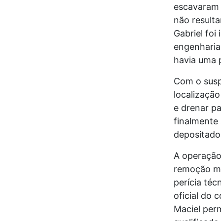
escavaram 
não result
Gabriel foi
engenharia 
havia uma p
Com o suspe
localizaçã
e drenar pa
finalmente 
depositado
A operação
remoção ma
perícia téc
oficial do 
Maciel per