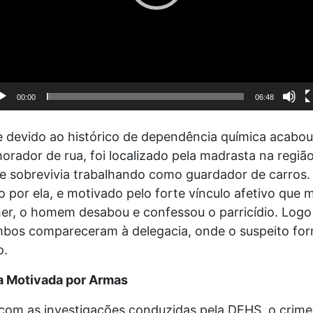
00:00
06:48
e devido ao histórico de dependência química acabou
rador de rua, foi localizado pela madrasta na regiã
e sobrevivia trabalhando como guardador de carros.
 por ela, e motivado pelo forte vínculo afetivo que
er, o homem desabou e confessou o parricídio. Log
mbos compareceram à delegacia, onde o suspeito for
o.
 Motivada por Armas
com as investigações conduzidas pela DEHS, o crime