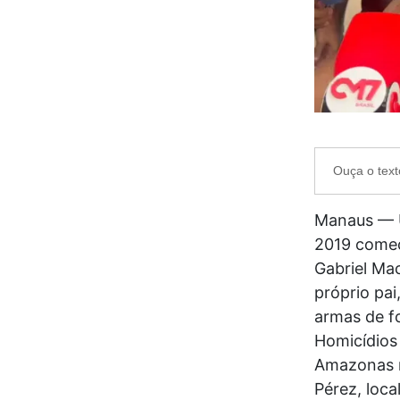
Ouça o text
Manaus — U
2019 começ
Gabriel Mac
próprio pai
armas de f
Homicídios
Amazonas r
Pérez, loca