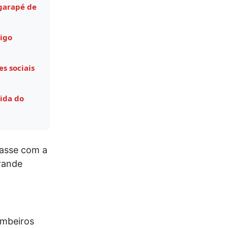
garapé de
igo
s sociais
ida do
uasse com a
rande
ombeiros