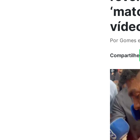
‘mat
víde
Por Gomes e
Compartilhe