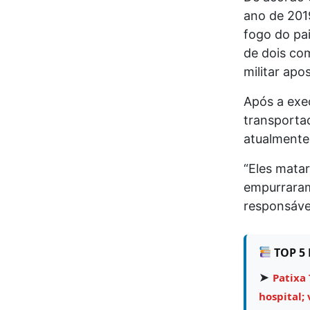
ano de 201
fogo do pa
de dois com
militar ap
Após a exe
transporta
atualmente 
“Eles mata
empurraram
responsável
TOP 5 
➤
Patixa 
hospital; 