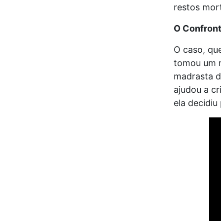
restos mort
O Confront
O caso, qu
tomou um r
madrasta d
ajudou a cr
ela decidiu
To
de
ví