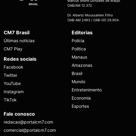
Marcus André Gonzales de Araújo
OAB/AM 12.372
Dr. Alberto Moussallem Filho
OAB-AM 2493 / OAB-GO 29.904.
CM7 Brasil
Editorias
Últimas notícias
Polícia
CM7 Play
Política
Manaus
Redes sociais
Amazonas
Facebook
Brasil
Twitter
Mundo
YouTube
Entretenimento
Instagram
Economia
TikTok
Esportes
Fale conosco
redacao@portalcm7.com
comercial@portalcm7.com