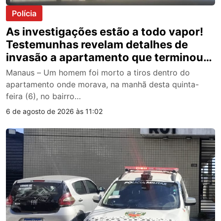
Polícia
As investigações estão a todo vapor!
Testemunhas revelam detalhes de
invasão a apartamento que terminou
de forma trágica, no Bairro da União,
Manaus – Um homem foi morto a tiros dentro do
na manhã desta quinta-feira
apartamento onde morava, na manhã desta quinta-
feira (6), no bairro…
6 de agosto de 2026 às 11:02