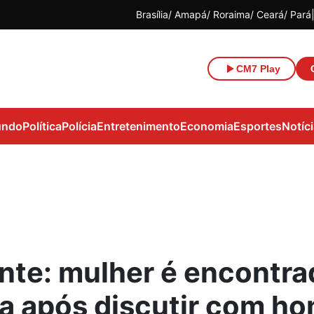
Brasília
Amapá
Roraima
Ceará
Pará
CM7 Play
ndo
Política
Polícia
Entretenimento
Economia
Esportes
Notíc
nte: mulher é encontra
a após discutir com h