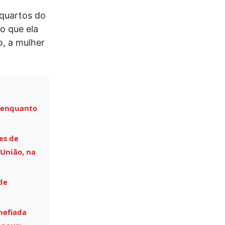
 quartos do
o que ela
, a mulher
 enquanto
es de
União, na
de
hefiada