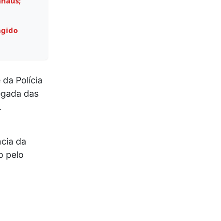
anaus;
ngido
da Polícia
egada das
.
cia da
o pelo