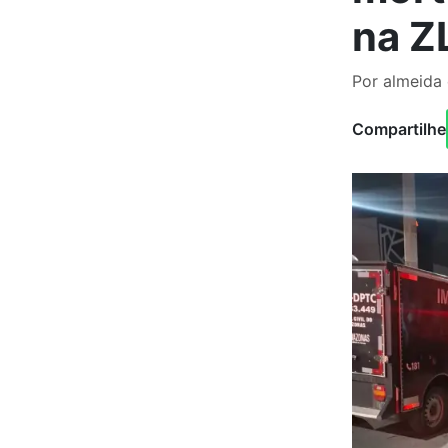
na Z
Por almeida
Compartilhe