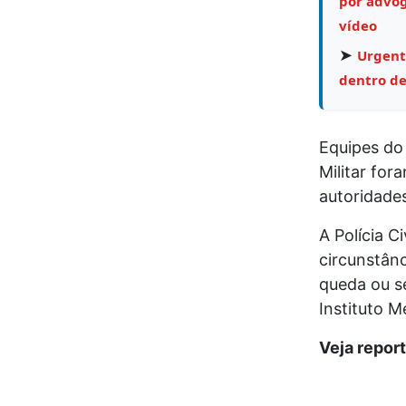
por advog
vídeo
➤
Urgent
dentro de
Equipes do
Militar for
autoridades
A Polícia C
circunstân
queda ou se
Instituto M
Veja repor