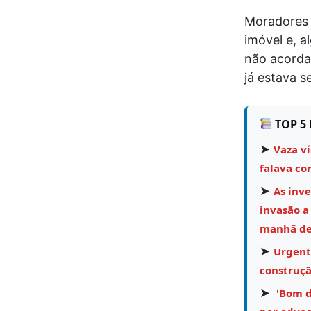
Moradores 
imóvel e, 
não acorda
já estava s
TOP 5 
➤
Vaza v
falava co
➤
As inv
invasão a
manhã des
➤
Urgent
construçã
➤
'Bom di