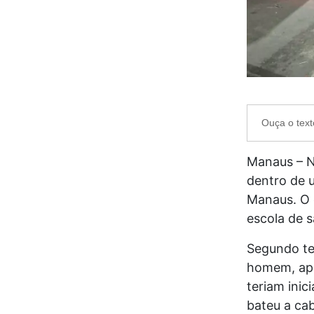
Ouça o text
Manaus – Na
dentro de u
Manaus. O 
escola de 
Segundo te
homem, apo
teriam inic
bateu a ca