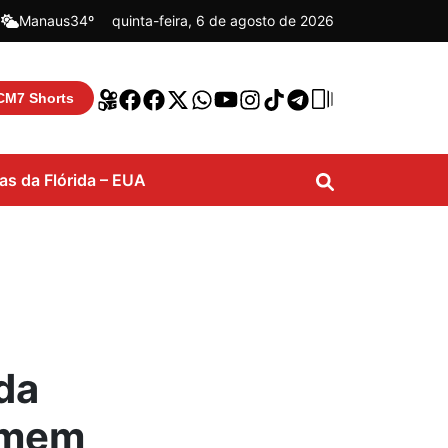
|
Manaus
34º
quinta-feira, 6 de agosto de 2026
CM7 Shorts
ias da Flórida – EUA
da
omem