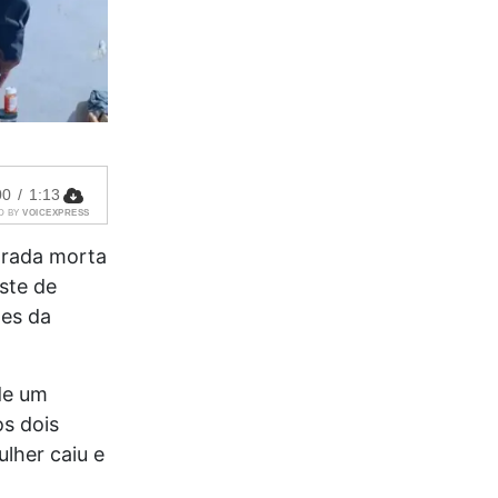
00
/
1:13
D BY
VOICEXPRESS
trada morta
ste de
des da
de um
s dois
lher caiu e