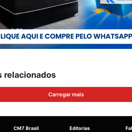
s relacionados
Carregar mais
CM7 Brasil
Editorias
Fa