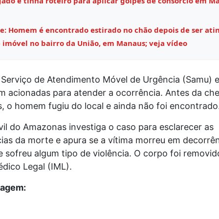
ado e tinha roteiro para aplicar golpes de consórcio em M
e: Homem é encontrado estirado no chão depois de ser ati
 imóvel no bairro da União, em Manaus; veja vídeo
 Serviço de Atendimento Móvel de Urgência (Samu) e 
am acionadas para atender a ocorrência. Antes da ch
, o homem fugiu do local e ainda não foi encontrado
ivil do Amazonas investiga o caso para esclarecer as
cias da morte e apura se a vítima morreu em decorrên
 sofreu algum tipo de violência. O corpo foi removid
édico Legal (IML).
tagem: