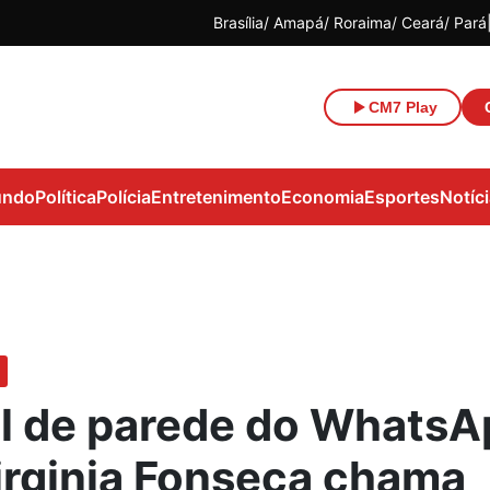
Brasília
Amapá
Roraima
Ceará
Pará
CM7 Play
ndo
Política
Polícia
Entretenimento
Economia
Esportes
Notíc
l de parede do WhatsA
irginia Fonseca chama