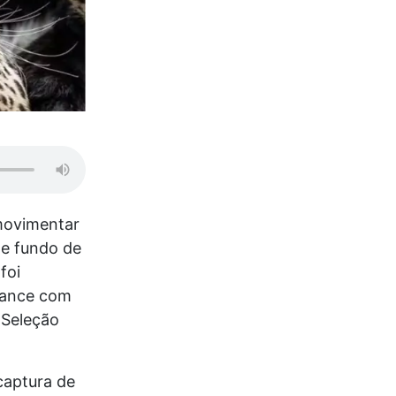
 movimentar
de fundo de
foi
mance com
 Seleção
captura de