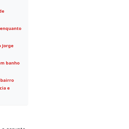
de
 enquanto
o Jorge
 em banho
 bairro
cia e