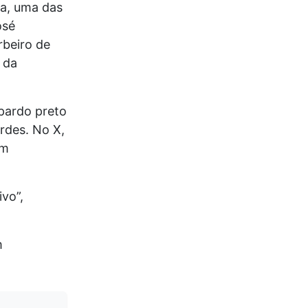
ra, uma das
osé
rbeiro de
 da
opardo preto
rdes. No X,
em
vo”,
m