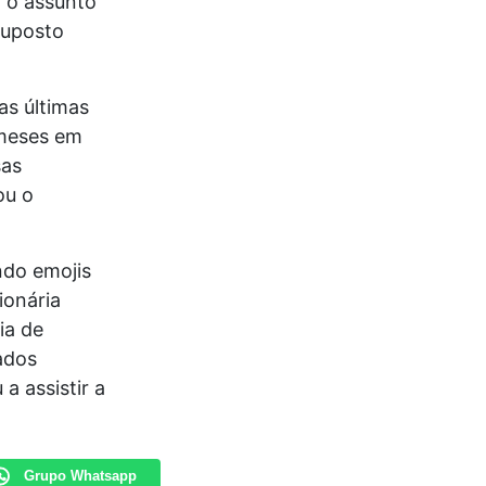
 o assunto
suposto
as últimas
 meses em
sas
ou o
ndo emojis
ionária
ia de
ados
a assistir a
Grupo Whatsapp