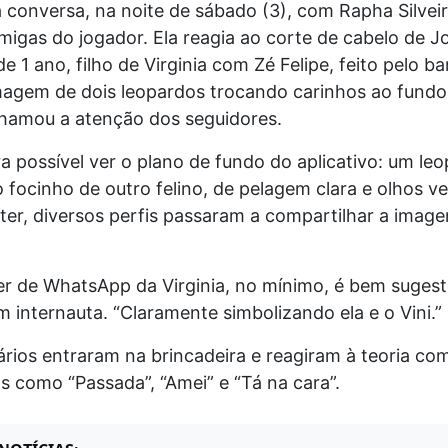
 conversa, na noite de sábado (3), com Rapha Silvei
igas do jogador. Ela reagia ao corte de cabelo de J
e 1 ano, filho de Virginia com Zé Felipe, feito pelo ba
imagem de dois leopardos trocando carinhos ao fundo
hamou a atenção dos seguidores.
ra possível ver o plano de fundo do aplicativo: um le
focinho de outro felino, de pelagem clara e olhos ve
ter, diversos perfis passaram a compartilhar a imag
r de WhatsApp da Virginia, no mínimo, é bem sugesti
 internauta. “Claramente simbolizando ela e o Vini.”
rios entraram na brincadeira e reagiram à teoria co
 como “Passada”, “Amei” e “Tá na cara”.