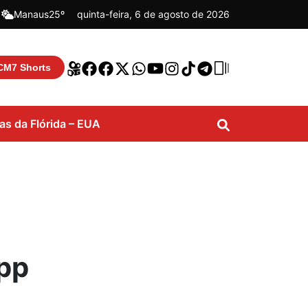
|
Manaus
25º
quinta-feira, 6 de agosto de 2026
CM7 Shorts
ias da Flórida – EUA
pp