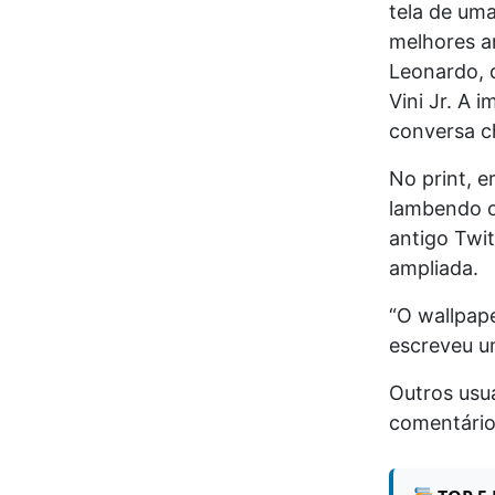
tela de uma
melhores am
Leonardo, d
Vini Jr. A 
conversa c
No print, e
lambendo o 
antigo Twit
ampliada.
“O wallpape
escreveu um
Outros usuá
comentários