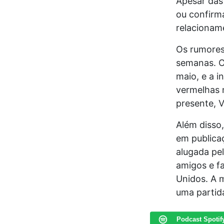
Apesar das
ou confirm
relacioname
Os rumores
semanas. O
maio, e a 
vermelhas 
presente, V
Além disso,
em publica
alugada pe
amigos e f
Unidos. A m
uma partid
Podcast Spotif