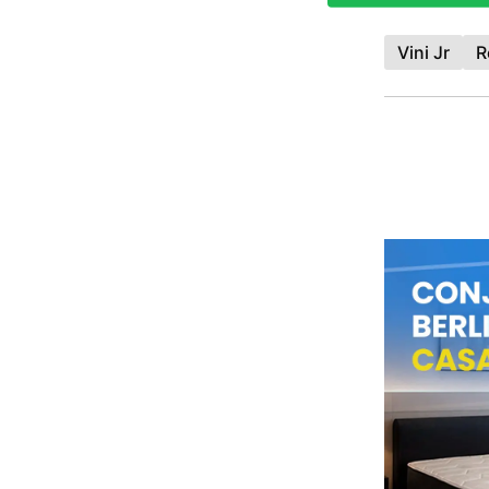
Vini Jr
R