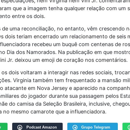
 especulações, nem Virginia nem Vini Jr. comentaram
aram que a imagem tenha qualquer relação com um 
nto entre os dois.
 de uma reconciliação, no entanto, vêm crescendo n
s dois teriam encerrado um relacionamento de seis
influenciadora recebeu um buquê com centenas de ro
no Dia dos Namorados. Na publicação em que mostr
ini Jr. deixou um emoji de coração nos comentários.
 os dois voltaram a interagir nas redes sociais, troca
ções. Virginia também tem frequentado a mansão mil
lo atacante em Nova Jersey e aparecido na companh
amiliares do jogador durante sua passagem pelos Est
ãe do camisa da Seleção Brasileira, inclusive, chegou 
a no mesmo camarote que a influenciadora.
y
Podcast Amazon
Grupo Telegram