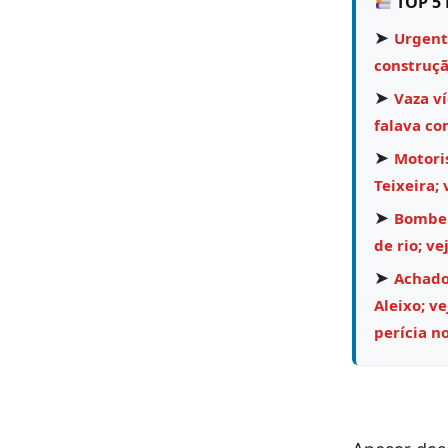
TOP 5 
➤
Urgent
construçã
➤
Vaza v
falava co
➤
Motoris
Teixeira; 
➤
Bombei
de rio; ve
➤
Achado 
Aleixo; v
perícia no