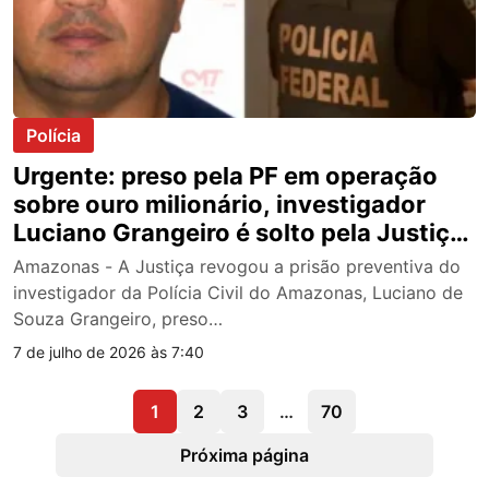
Polícia
Urgente: preso pela PF em operação
sobre ouro milionário, investigador
Luciano Grangeiro é solto pela Justiça
do Amazonas
Amazonas - A Justiça revogou a prisão preventiva do
investigador da Polícia Civil do Amazonas, Luciano de
Souza Grangeiro, preso…
7 de julho de 2026 às 7:40
1
2
3
…
70
Próxima página