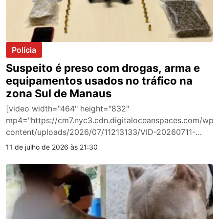
Polícia
Suspeito é preso com drogas, arma e
equipamentos usados no tráfico na
zona Sul de Manaus
[video width="464" height="832"
mp4="https://cm7.nyc3.cdn.digitaloceanspaces.com/wp-
content/uploads/2026/07/11213133/VID-20260711-
WA0082.mp4"][/video] Ação da Polícia Militar ocorreu
11 de julho de 2026 às 21:30
após denúncia anônima e resultou na apreensão de
cocaína, oxi, arma…