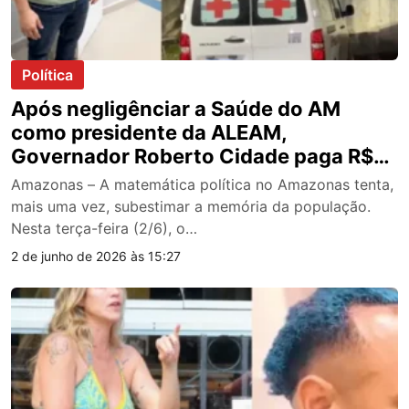
Política
Após negligênciar a Saúde do AM
como presidente da ALEAM,
Governador Roberto Cidade paga R$
100 milhões em salários atrasados aos
Amazonas – A matemática política no Amazonas tenta,
médicos
mais uma vez, subestimar a memória da população.
Nesta terça-feira (2/6), o…
2 de junho de 2026 às 15:27