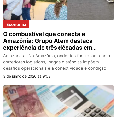
Economia
O combustível que conecta a
Amazônia: Grupo Atem destaca
experiência de três décadas em
energia e logística
Amazonas – Na Amazônia, onde rios funcionam como
corredores logísticos, longas distâncias impõem
desafios operacionais e a conectividade é condição…
3 de junho de 2026 às 9:03