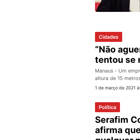
Cidades
“Não ague
tentou se 
Manaus - Um empre
altura de 15 metro
1 de março de 2021 à
Política
Serafim Co
afirma que