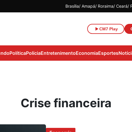
Brasília
Amapá
Roraima
Ceará
CM7 Play
ndo
Política
Polícia
Entretenimento
Economia
Esportes
Notíc
Crise financeira