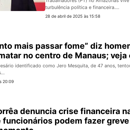
Trabalhadores (PT) no Amazonas viv
turbulência política e financeira.…
28 de abril de 2025 às 15:58
nto mais passar fome” diz home
matar no centro de Manaus; veja 
sário identificado como Jero Mesquita, de 47 anos, tento
s…
s 20:09
rrêa denuncia crise financeira 
 funcionários podem fazer greve