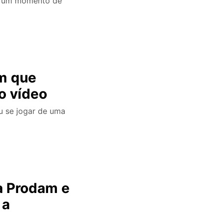
e um momento de
m que
o vídeo
u se jogar de uma
na Prodam e
 a