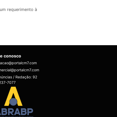
 um requerimento à
le conosco
dacao@portalcm7.com
mercial@portalcm7.com
úncias / Redação: 92
237-7077