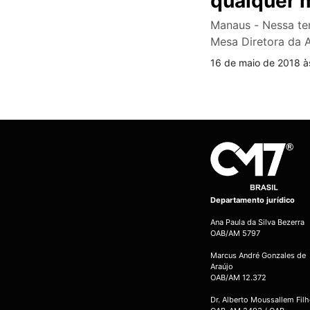
qualquer
Manaus - Nessa ter
Mesa Diretora da 
16 de maio de 2018 à
Departamento jurídico
Ana Paula da Silva Bezerra
OAB/AM 5797
Marcus André Gonzales de
Araújo
OAB/AM 12.372
Dr. Alberto Moussallem Fil