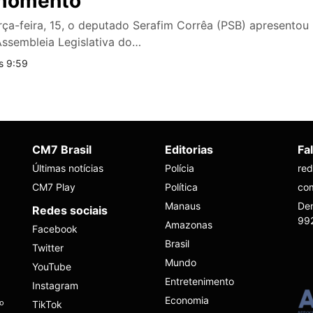
 momento
ça-feira, 15, o deputado Serafim Corrêa (PSB) apresentou
Assembleia Legislativa do…
s 9:59
CM7 Brasil
Editorias
Fa
Últimas notícias
Polícia
re
CM7 Play
Política
co
Manaus
Den
Redes sociais
99
Amazonas
Facebook
Brasil
Twitter
Mundo
YouTube
Entretenimento
Instagram
Economia
ho
TikTok