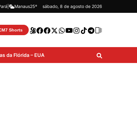
Pará
|
Manaus
25º
sábado, 8 de agosto de 2026
CM7 Shorts
ias da Flórida – EUA