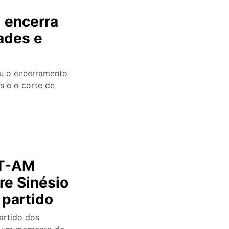
l encerra
ades e
ou o encerramento
s e o corte de
PT-AM
tre Sinésio
 partido
artido dos