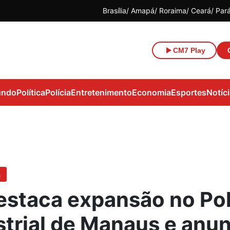
Brasília
Amapá
Roraima
Ceará
Par
CM7 Play
ndo
Política
Polícia
Entretenimento
Economia
Esportes
Notíc
a
estaca expansão no Po
strial de Manaus e anun