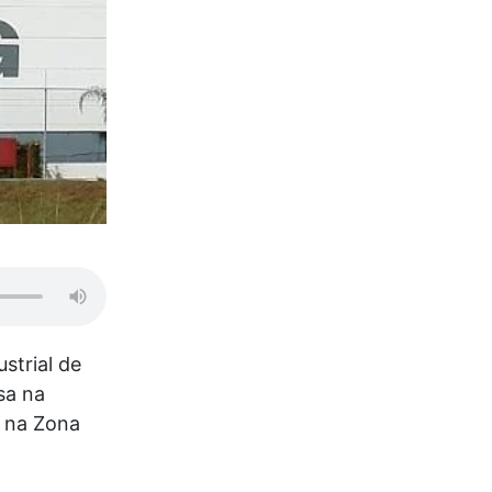
strial de
sa na
 na Zona