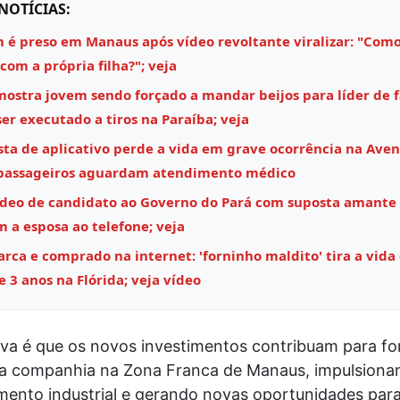
NOTÍCIAS:
é preso em Manaus após vídeo revoltante viralizar: "Como
 com a própria filha?"; veja
mostra jovem sendo forçado a mandar beijos para líder de 
ser executado a tiros na Paraíba; veja
sta de aplicativo perde a vida em grave ocorrência na Aven
 passageiros aguardam atendimento médico
ídeo de candidato ao Governo do Pará com suposta amante
m a esposa ao telefone; veja
ca e comprado na internet: 'forninho maldito' tira a vida
 3 anos na Flórida; veja vídeo
va é que os novos investimentos contribuam para for
a companhia na Zona Franca de Manaus, impulsiona
mento industrial e gerando novas oportunidades para