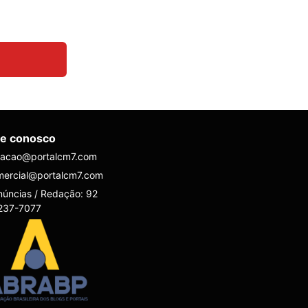
le conosco
dacao@portalcm7.com
mercial@portalcm7.com
úncias / Redação: 92
237-7077