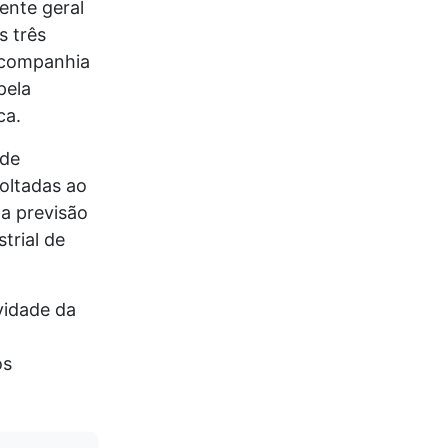
ente geral
s três
 companhia
pela
ca.
 de
oltadas ao
la previsão
trial de
vidade da
os