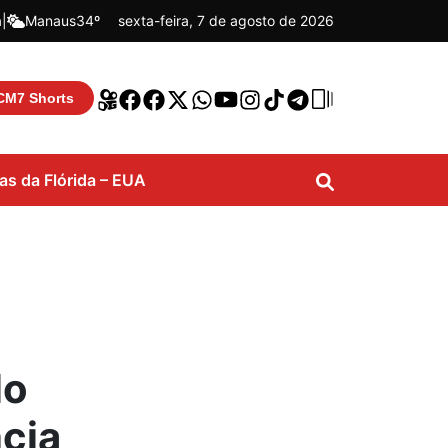
á
|
Manaus
34º
sexta-feira, 7 de agosto de 2026
CM7 Shorts
ias da Flórida – EUA
lo
cia