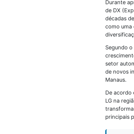
Durante ap
de DX (Expe
décadas de
como uma da
diversifica
Segundo o 
cresciment
setor autom
de novos in
Manaus.
De acordo 
LG na regi
transforma
principais 