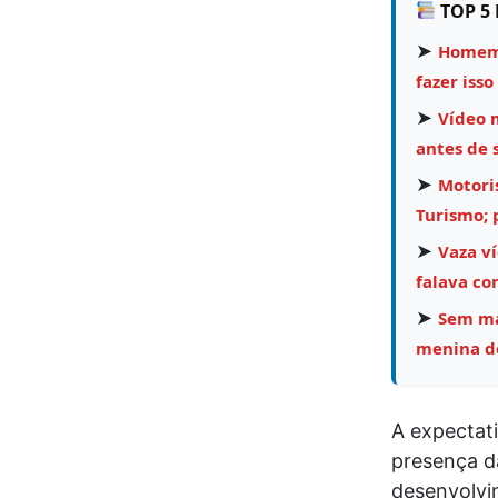
TOP 5 
➤
Homem 
fazer isso
➤
Vídeo 
antes de 
➤
Motori
Turismo;
➤
Vaza v
falava co
➤
Sem mar
menina de
A expectati
presença d
desenvolvi