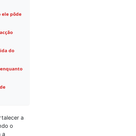
 ele pôde
facção
ida do
 enquanto
 de
talecer a
ndo o
 a