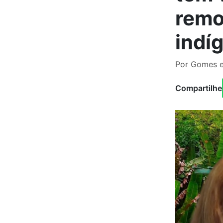
remo
indí
Por Gomes e
Compartilhe