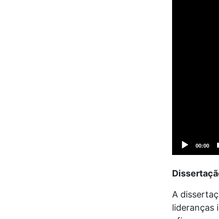
vídeo
00:00
Dissertaçã
A dissertaç
lideranças