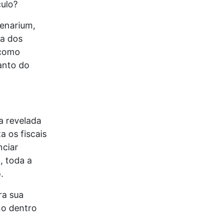
culo?
Cenarium,
sa dos
 como
anto do
ca revelada
 os fiscais
nciar
, toda a
.
ra sua
no dentro