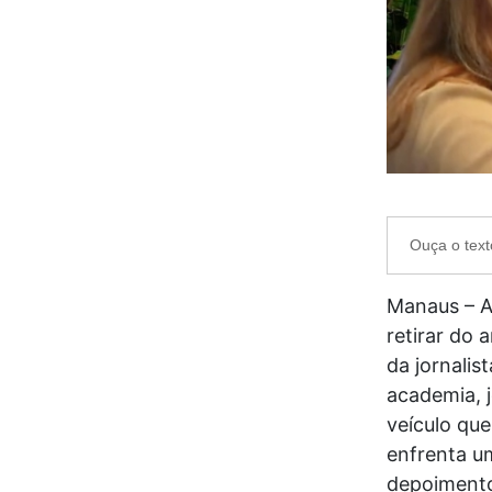
Ouça o text
Manaus – A
retirar do 
da jornalis
academia, j
veículo que
enfrenta um
depoimentos