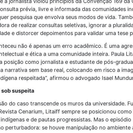
 a jornalista violou princípios da Convenção 169 da 
onsulta prévia, livre e informada das comunidades i
quer pesquisa que envolva seus modos de vida. Ta
ora de realizar consultas seletivas, ignorar a pluralid
ade e distorcer depoimentos para validar uma tese p
nteceu não é apenas um erro acadêmico. É uma agre
intelectual e ética a uma comunidade inteira. Paula Lita
ua posição como jornalista e estudante de pós-gradu
ma narrativa sem base real, colocando em risco a im
ndígena respeitada”, afirmou o advogado Isael Mundu
 sob suspeita
são do caso transcende os muros da universidade. F
Revista Cenarium, Litaiff sempre se posicionou como
indígenas e de pautas progressistas. Mas o episódio 
o perturbadora: se houve manipulação no ambiente