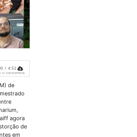
00
/
4:51
D BY
VOICEXPRESS
AM) de
e mestrado
entre
narium,
aiff agora
istorção de
ontes em