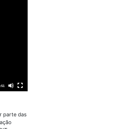
:51
r parte das
nação