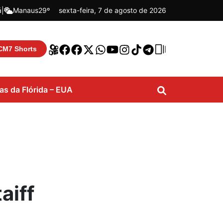
á
|
Manaus
29º
sexta-feira, 7 de agosto de 2026
CM7 Shorts
ias da Flórida – EUA
aiff