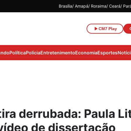
Brasília
Amapá
Roraima
Ceará
Par
CM7 Play
ndo
Política
Polícia
Entretenimento
Economia
Esportes
Notíc
ra derrubada: Paula Lit
vídeo de dissertação