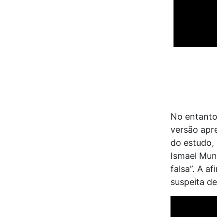
No entanto,
versão apre
do estudo,
Ismael Mund
falsa”. A a
suspeita d
Tocador
de