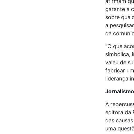
afirmam que
garante a c
sobre qual
a pesquisad
da comunid
“O que aco
simbólica, 
valeu de s
fabricar u
liderança i
Jornalismo
A repercus
editora da 
das causas 
uma questã