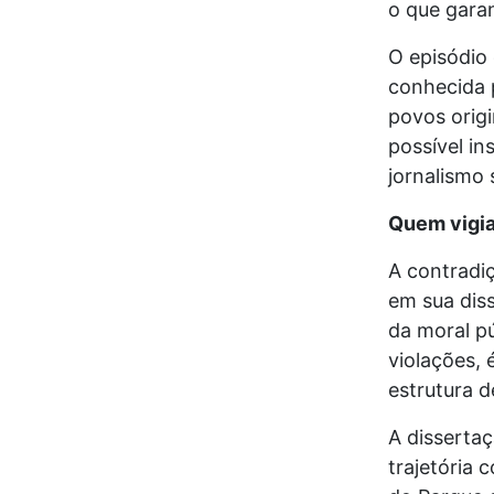
o que garan
O episódio 
conhecida p
povos origi
possível i
jornalismo 
Quem vigia
A contradiç
em sua diss
da moral p
violações,
estrutura d
A disserta
trajetória 