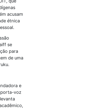
OIT, que
ndígenas
mbém acusam
ade étnica
essoal.
ssão
iff se
ação para
agem de uma
ruku.
undadora e
 porta-voz
levanta
 acadêmico,