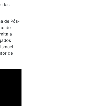
e das
a de Pós-
no de
mita a
ogados
 Ismael
tor de