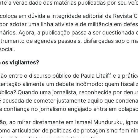
te a veracidade das matérias publicadas por seu veí
coloca em dúvida a integridade editorial da Revista 
or adotar uma linha ativista e de militância em defe
nários. Agora, a publicação passa a ser questionada
nstrumento de agendas pessoais, disfarçadas sob o m
social.
 os vigilantes?
ão entre o discurso público de Paula Litaiff e a práti
ertação alimenta um debate incômodo: quem fiscaliza
ública? Quando uma jornalista, reconhecida por denu
 é acusada de cometer justamente aquilo que condena
e confiança no jornalismo engajado entra em colapso
ção, ao mirar diretamente em Ismael Munduruku, igno
como articulador de políticas de protagonismo femini