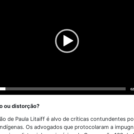
02
o o
u distorção?
ão de Paula Litaiff é alvo de críticas contundentes po
 indígenas. Os advogados que protocolaram a impug