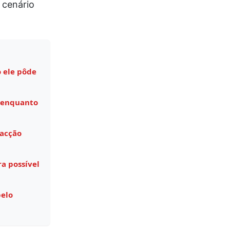
 cenário
 ele pôde
 enquanto
facção
a possível
pelo