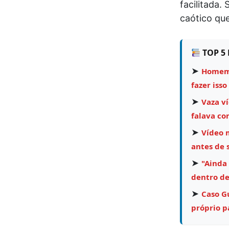
facilitada.
caótico qu
TOP 5 
➤
Homem 
fazer isso
➤
Vaza v
falava co
➤
Vídeo 
antes de 
➤
"Ainda
dentro de
➤
Caso Gu
próprio pa