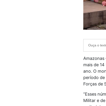
Ouça o text
Amazonas –
mais de 14 
ano. O mon
período de
Forças de 
“Esses núme
Militar e 