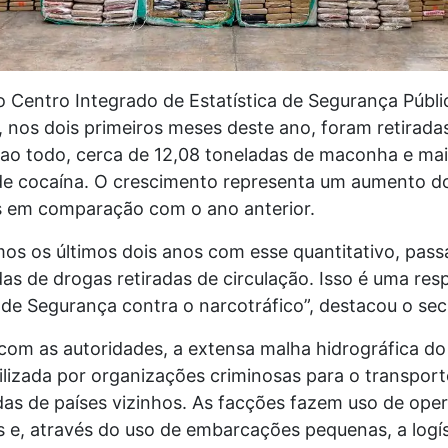
 Centro Integrado de Estatística de Segurança Públi
 nos dois primeiros meses deste ano, foram retirada
 ao todo, cerca de 12,08 toneladas de maconha e mai
de cocaína. O crescimento representa um aumento d
 em comparação com o ano anterior.
os os últimos dois anos com esse quantitativo, pas
as de drogas retiradas de circulação. Isso é uma res
de Segurança contra o narcotráfico”, destacou o secr
com as autoridades, a extensa malha hidrográfica 
ilizada por organizações criminosas para o transport
das de países vizinhos. As facções fazem uso de ope
s e, através do uso de embarcações pequenas, a logís