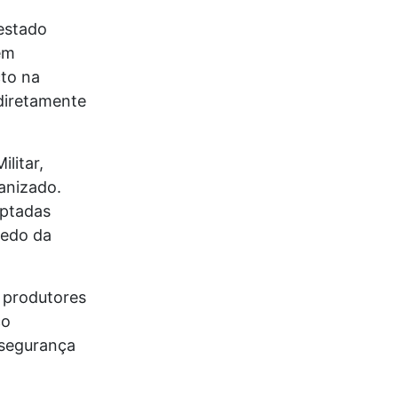
estado
em
cto na
diretamente
litar,
anizado.
eptadas
medo da
 produtores
co
 segurança