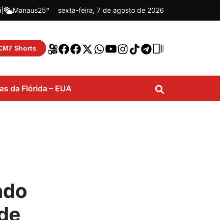
á
|
Manaus
25º
sexta-feira, 7 de agosto de 2026
CM7 Shorts
ias da Flórida – EUA
tado
de