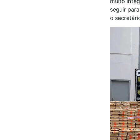
muito inte
seguir para
o secretári