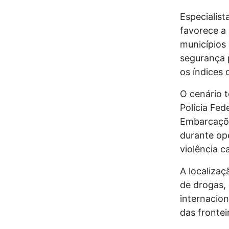
Especialis
favorece a
municípios 
segurança 
os índices 
O cenário t
Polícia Fed
Embarcaçõe
durante op
violência c
A localiza
de drogas,
internacion
das frontei