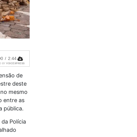
00
/
2:44
D BY
VOICEXPRESS
eensão de
stre deste
a no mesmo
o entre as
 pública.
da Polícia
alhado