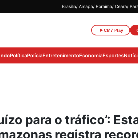
Brasília
Amapá
Roraima
Ceará
Par
CM7 Play
ndo
Política
Polícia
Entretenimento
Economia
Esportes
Notíc
uízo para o tráfico’: Es
mazonas registra recor