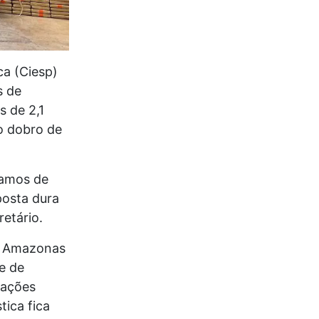
ca (Ciesp)
s de
s de 2,1
o dobro de
samos de
posta dura
etário.
do Amazonas
e de
rações
tica fica