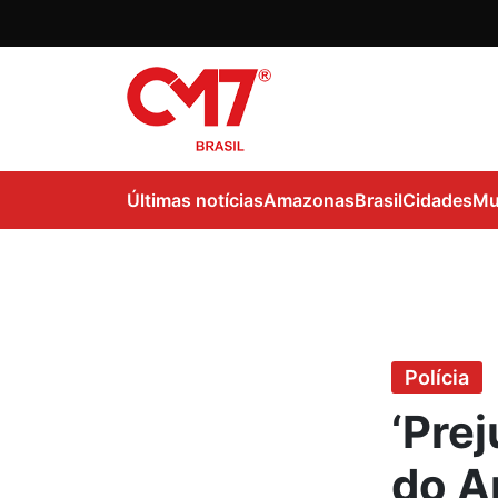
Últimas notícias
Amazonas
Brasil
Cidades
Mu
Polícia
‘Prej
do A