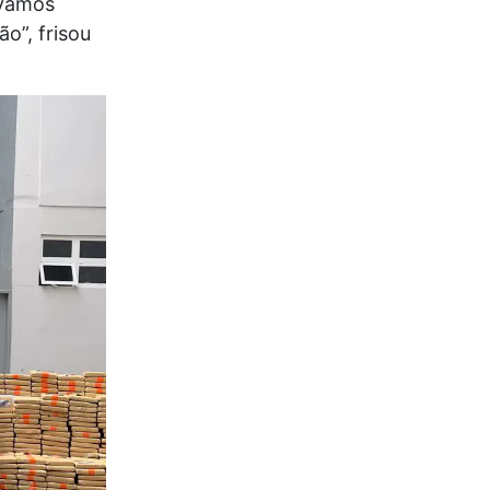
 vamos
o”, frisou