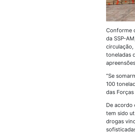
Conforme o
da SSP-AM,
circulação,
toneladas 
apreensões
“Se somarm
100 tonelad
das Forças 
De acordo 
tem sido ut
drogas vin
sofisticada