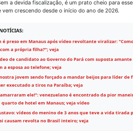
 Sem a devida fiscalização, é um prato cheio para esse
e vem crescendo desde o início do ano de 2026.
NOTÍCIAS:
é preso em Manaus após vídeo revoltante viralizar: "Como
 com a própria filha?"; veja
ídeo de candidato ao Governo do Pará com suposta amante
m a esposa ao telefone; veja
mostra jovem sendo forçado a mandar beijos para líder de 
ser executado a tiros na Paraíba; veja
 amarraram ele!": venezuelano é encontrado da pior maneir
 quarto de hotel em Manaus; veja vídeo
stavo: vídeos do menino de 3 anos que teve a vida tirada 
i causam revolta no Brasil inteiro; veja