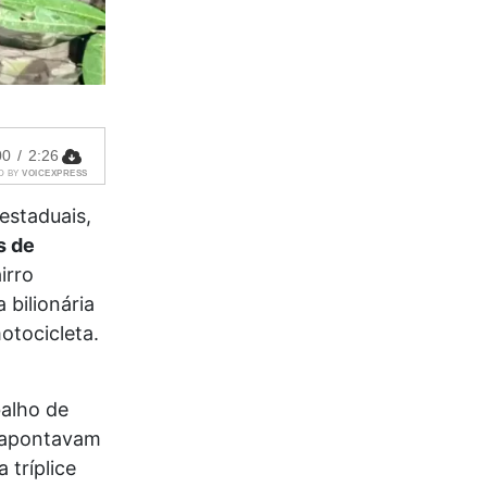
00
/
2:26
D BY
VOICEXPRESS
staduais,
s de
irro
 bilionária
otocicleta.
balho de
s apontavam
tríplice