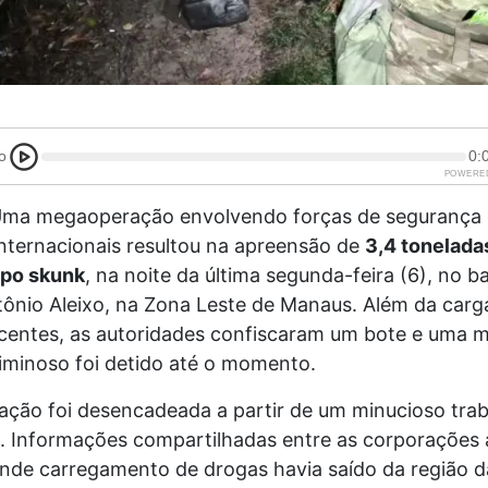
o
0:
POWERE
ma megaoperação envolvendo forças de segurança e
internacionais resultou na apreensão de
3,4 tonelada
ipo skunk
, na noite da última segunda-feira (6), no ba
ônio Aleixo, na Zona Leste de Manaus. Além da carga
centes, as autoridades confiscaram um bote e uma m
minoso foi detido até o momento.
tação foi desencadeada a partir de um minucioso tra
ia. Informações compartilhadas entre as corporaçõe
de carregamento de drogas havia saído da região da 