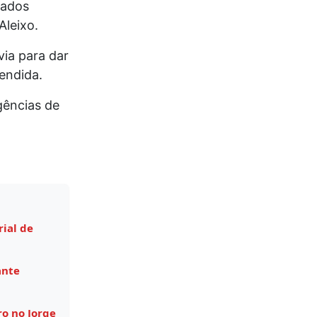
zados
Aleixo.
via para dar
endida.
gências de
ial de
ante
ro no Jorge