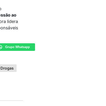
o
essão ao
ra lidera
ponsáveis
Grupo Whatsapp
 Drogas