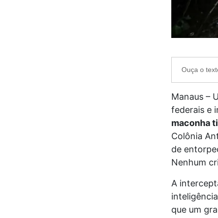
Ouça o text
Manaus – U
federais e 
maconha t
Colônia Ant
de entorpe
Nenhum cri
A intercep
inteligênc
que um gran