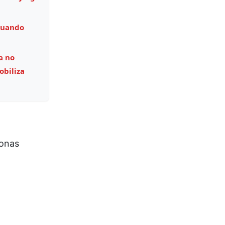
quando
a no
obiliza
onas