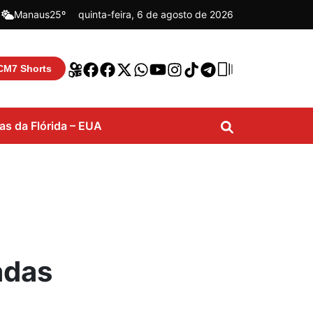
|
Manaus
25º
quinta-feira, 6 de agosto de 2026
CM7 Shorts
ias da Flórida – EUA
adas