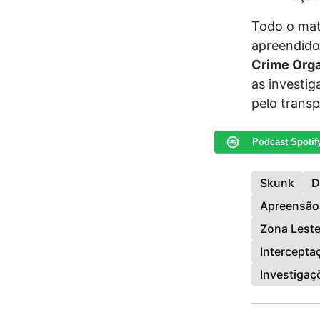
Todo o mate
apreendido
Crime Org
as investig
pelo transp
Podcast Spotif
Skunk
D
Apreensão
Zona Lest
Intercepta
Investigaç