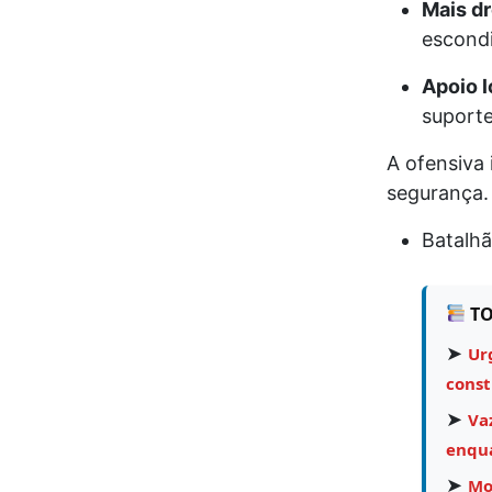
Mais dr
escondi
Apoio l
suporte
A ofensiva 
segurança.
Batalhã
TO
➤
Ur
const
➤
Va
enqua
➤
Mo