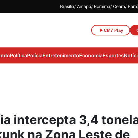
Brasília
Amapá
Roraima
Ceará
Pará
CM7 Play
ndo
Política
Polícia
Entretenimento
Economia
Esportes
Notíc
cia intercepta 3,4 tonel
kunk na Zona Leste de