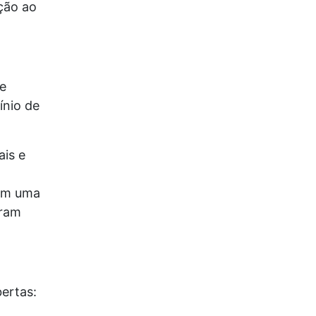
ção ao
e
ínio de
is e
em uma
aram
ertas: