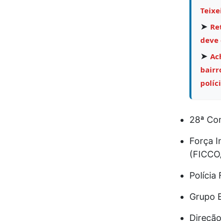
Teixe
➤
Re
deve 
➤
Ac
bairr
políc
28ª Com
Força 
(FICCO
Polícia
Grupo E
Direção