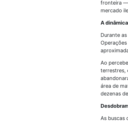
fronteira —
mercado il
A dinâmica
Durante as 
Operações P
aproximada
Ao percebe
terrestres
abandonar
área de mat
dezenas de
Desdobram
As buscas 