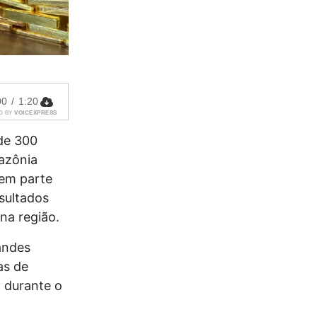
00
/
1:20
D BY
VOICEXPRESS
de 300
azônia
zem parte
sultados
na região.
andes
as de
 durante o