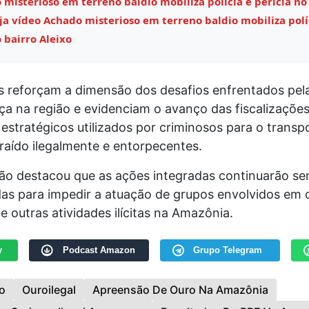
misterioso em terreno baldio mobiliza polícia e perícia no
eja vídeo Achado misterioso em terreno baldio mobiliza polí
 bairro Aleixo
 reforçam a dimensão dos desafios enfrentados pela
ça na região e evidenciam o avanço das fiscalizaçõe
estratégicos utilizados por criminosos para o transp
raído ilegalmente e entorpecentes.
ão destacou que as ações integradas continuarão s
das para impedir a atuação de grupos envolvidos em 
e outras atividades ilícitas na Amazônia.
y
Podcast Amazon
Grupo Telegram
o
Ouroilegal
Apreensão De Ouro Na Amazônia