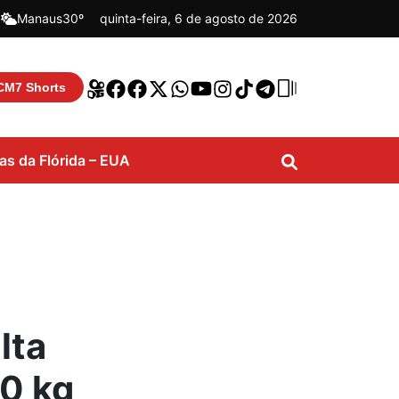
|
Manaus
30º
quinta-feira, 6 de agosto de 2026
CM7 Shorts
ias da Flórida – EUA
lta
0 kg