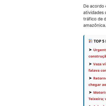
De acordo 
atividades 
tráfico de
amazônica
TOP 5 
➤
Urgent
construçã
➤
Vaza v
falava co
➤
Retorn
chegar ao
➤
Motoris
Teixeira; 