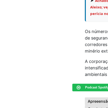
➤
Achado 
Aleixo; v
perícia no
Os números
de seguran
corredores 
minério ext
A corporaç
intensifica
ambientais 
Podcast Spotif
Apreeensã