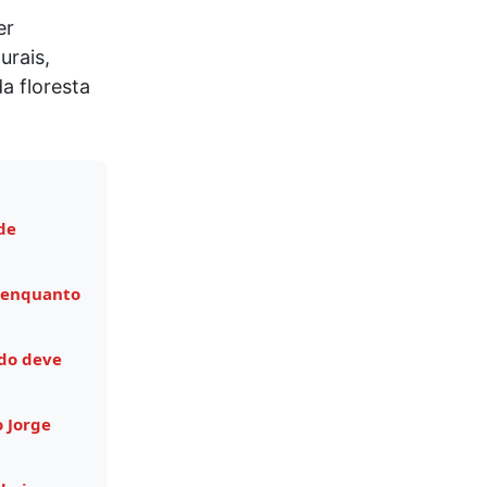
er
urais,
a floresta
de
 enquanto
do deve
o Jorge