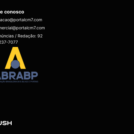
le conosco
dacao@portalcm7.com
mercial@portalcm7.com
úncias / Redação: 92
237-7077