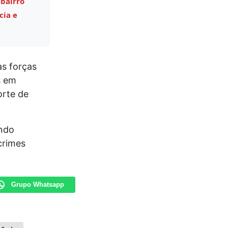
 bairro
cia e
s forças
s em
orte de
endo
crimes
Grupo Whatsapp