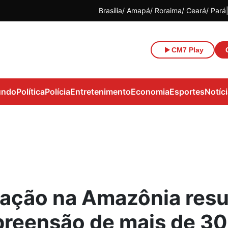
Brasília
Amapá
Roraima
Ceará
Pará
CM7 Play
ndo
Política
Polícia
Entretenimento
Economia
Esportes
Notíc
ação na Amazônia resu
preensão de mais de 30