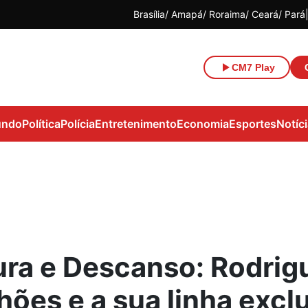
Brasília
Amapá
Roraima
Ceará
Pará
CM7 Play
ndo
Política
Polícia
Entretenimento
Economia
Esportes
Notíc
ura e Descanso: Rodrig
hões e a sua linha excl