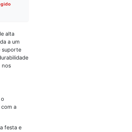
ngido
e alta
ada a um
 suporte
durabilidade
l nos
 o
o com a
a festa e