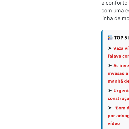
e conforto
com uma es
linha de m
TOP 5 
➤
Vaza v
falava co
➤
As inv
invasão a
manhã des
➤
Urgent
construçã
➤
'Bom di
por advog
vídeo