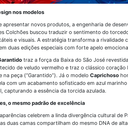
esign nos modelos
e apresentar novos produtos, a engenharia de desen
es Colchões buscou traduzir o sentimento do torced
áteis e visuais. A estratégia transforma a rivalidade 
 em duas edições especiais com forte apelo emociona
Garantido
traz a força da Baixa do São José revesti
tecido de veludo vermelho e traz o clássico coração
e na peça (“Garantido”). Já o modelo
Caprichoso
hom
rela com um acabamento sofisticado em azul marinho 
l, capturando a essência da torcida azulada.
es, o mesmo padrão de excelência
parências celebrem a linda divergência cultural de Pa
 as duas camas compartilham do mesmo DNA de alta