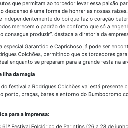
utos que permitam ao torcedor levar essa paixão par
 descanso é uma forma de honrar as nossas raízes
e independentemente do boi que faz o coração bater
todos merecem o padrão de conforto que só a engenh
o consegue produzir”, destaca a diretoria da empresa
a especial Garantido e Caprichoso já pode ser encon
odrigues Colchões, permitindo que os torcedores gar
deal enquanto se preparam para a grande festa na ar
 ilha da magia
do festival a Rodrigues Colchões vai está presente 
no porto, praças, bares e entorno do Bumbodromo c
ica para a Imprensa:
:
61º Festival Folclórico de Parintins (26 a 28 de junh