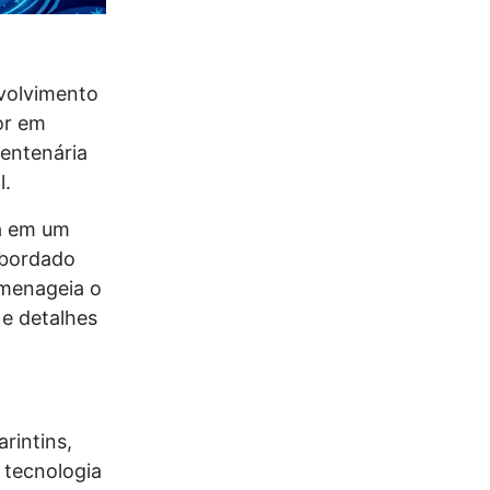
volvimento
or em
centenária
l.
da em um
 bordado
enageia o
e detalhes
rintins,
 tecnologia