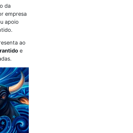
o da
ior empresa
eu apoio
tido.
resenta ao
rantido
e
adas.