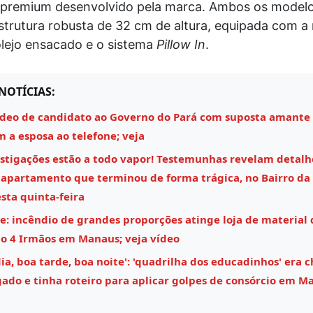
 premium desenvolvido pela marca. Ambos os model
trutura robusta de 32 cm de altura, equipada com 
olejo ensacado e o sistema
Pillow In
.
NOTÍCIAS:
ídeo de candidato ao Governo do Pará com suposta amante
m a esposa ao telefone; veja
estigações estão a todo vapor! Testemunhas revelam detalh
 apartamento que terminou de forma trágica, no Bairro da 
ta quinta-feira
e: incêndio de grandes proporções atinge loja de material 
o 4 Irmãos em Manaus; veja vídeo
a, boa tarde, boa noite': 'quadrilha dos educadinhos' era c
ado e tinha roteiro para aplicar golpes de consórcio em M