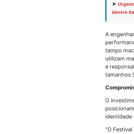
➤
Urgent
dentro de
A engenhar
performanc
tampo maci
utilizam ma
e responsab
tamanhos So
Compromis
O investime
posicionam
identidade 
“O Festival