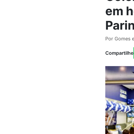
em h
Pari
Por Gomes e
Compartilhe