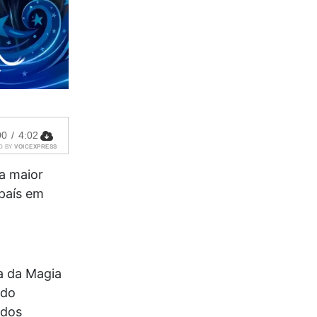
00
/
4:02
D BY
VOICEXPRESS
a maior
 país em
ha da Magia
 do
 dos