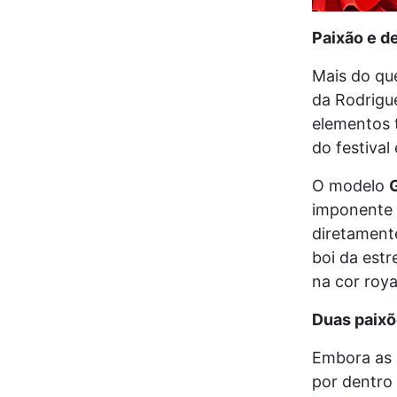
Paixão e d
Mais do qu
da Rodrigu
elementos t
do festival
O modelo
imponente 
diretament
boi da est
na cor roya
Duas paixõ
Embora as a
por dentro