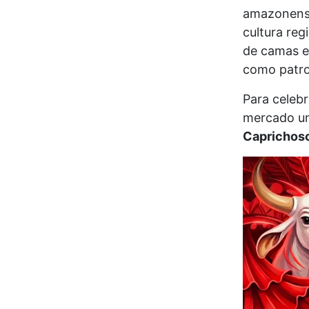
amazonense
cultura re
de camas e
como patroc
Para celebr
mercado um
Caprichos