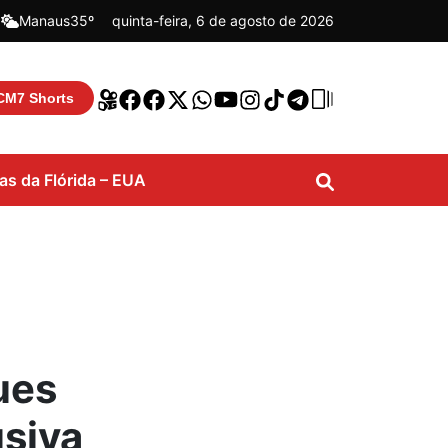
|
Manaus
35º
quinta-feira, 6 de agosto de 2026
CM7 Shorts
ias da Flórida – EUA
ues
usiva