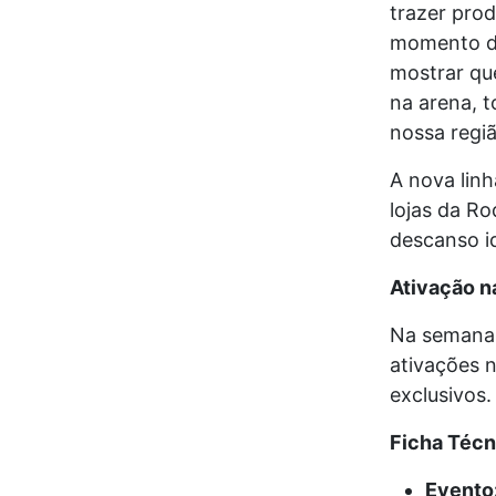
trazer prod
momento do
mostrar qu
na arena, 
nossa regiã
A nova linh
lojas da R
descanso i
Ativação na
Na semana 
ativações 
exclusivos.
Ficha Técn
Evento