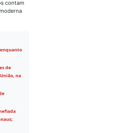
os contam
a moderna
 enquanto
es de
União, na
de
hefiada
anaus;