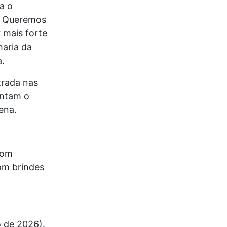
a o
. Queremos
 mais forte
aria da
.
trada nas
antam o
ena.
com
om brindes
o de 2026).