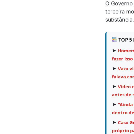
O
Governo 
terceira m
substância.
TOP 5 
➤
Homem 
fazer isso
➤
Vaza v
falava co
➤
Vídeo 
antes de 
➤
"Ainda
dentro de
➤
Caso Gu
próprio pa