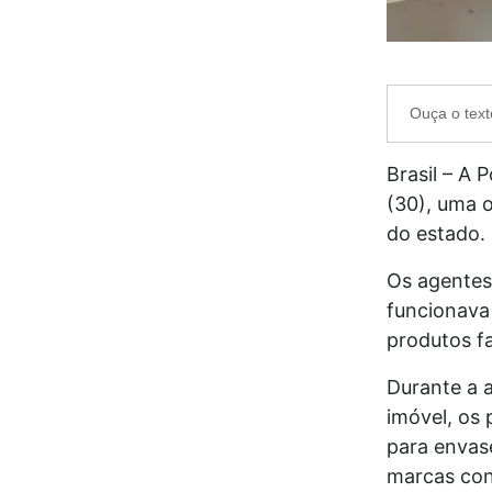
Ouça o text
Brasil – A
P
(30), uma o
do estado.
Os agentes
funcionava 
produtos fa
Durante a 
imóvel, os
para envase
marcas con