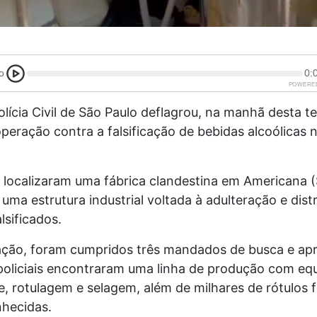
o
0:
POWERE
olícia Civil de São Paulo
deflagrou, na manhã desta te
peração contra a falsificação de bebidas alcoólicas n
 localizaram uma fábrica clandestina em Americana (
uma estrutura industrial voltada à adulteração e dist
lsificados.
ação, foram cumpridos três mandados de busca e ap
 policiais encontraram uma linha de produção com e
, rotulagem e selagem, além de milhares de rótulos f
hecidas.