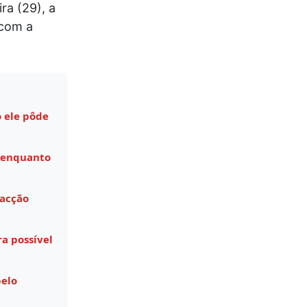
ra (29), a
 com a
 ele pôde
 enquanto
facção
a possível
pelo