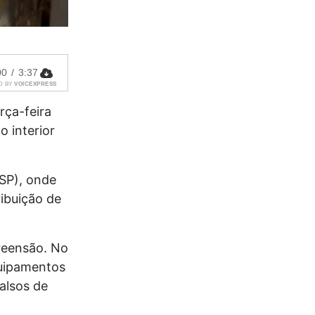
00
/
3:37
D BY
VOICEXPRESS
rça-feira
o interior
SP), onde
ribuição de
reensão. No
quipamentos
alsos de