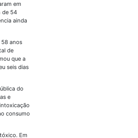
taram em
m de 54
ência ainda
e 58 anos
al de
mou que a
u seis dias
ública do
as e
intoxicação
 ao consumo
 tóxico. Em