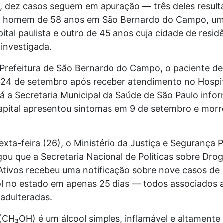
, dez casos seguem em apuração — três deles resul
m homem de 58 anos em
São Bernardo do Campo
, u
ital paulista e outro de 45 anos cuja cidade de resid
investigada.
Prefeitura de São Bernardo do Campo
, o paciente d
 24 de setembro após receber atendimento no Hospit
Já a
Secretaria Municipal da Saúde de São Paulo
infor
apital apresentou sintomas em 9 de setembro e morre
exta-feira (26), o
Ministério da Justiça e Segurança P
gou que a
Secretaria Nacional de Políticas sobre Drog
Ativos
recebeu uma notificação sobre nove casos de 
l no estado em apenas 25 dias — todos associados
adulteradas.
(CH₃OH) é um álcool simples, inflamável e altamente