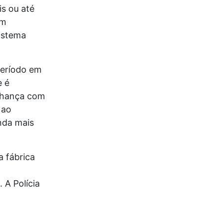
s ou até
em
istema
período em
e é
elhança com
 ao
nda mais
a fábrica
 A Polícia