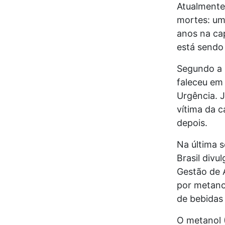
Atualmente
mortes: u
anos na cap
está sendo 
Segundo a
faleceu em
Urgência. 
vítima da c
depois.
Na última s
Brasil
divul
Gestão de 
por metano
de bebidas 
O metanol 