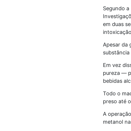
Segundo a 
Investigaçõ
em duas se
intoxicação
Apesar da g
substância 
Em vez diss
pureza — p
bebidas al
Todo o maqu
preso até 
A operação
metanol n