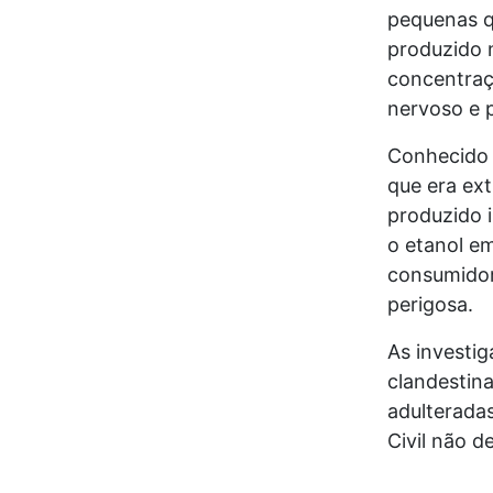
pequenas q
produzido 
concentraç
nervoso e 
Conhecido 
que era ext
produzido i
o etanol e
consumidor 
perigosa.
As investig
clandestina
adulteradas
Civil não d