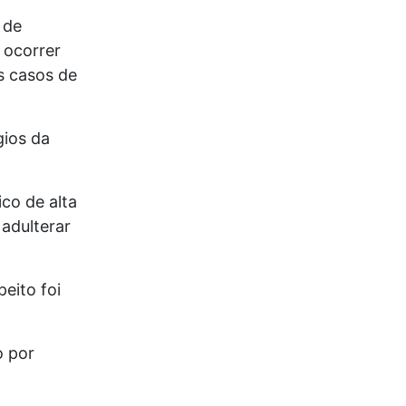
 de
 ocorrer
s casos de
gios da
co de alta
adulterar
eito foi
o por