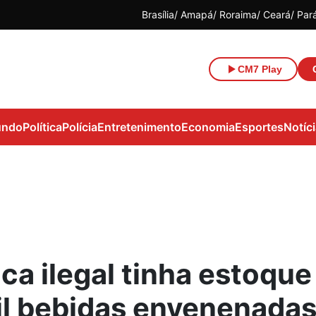
Brasília
Amapá
Roraima
Ceará
Par
CM7 Play
ndo
Política
Polícia
Entretenimento
Economia
Esportes
Notíc
ca ilegal tinha estoque
il bebidas envenenada