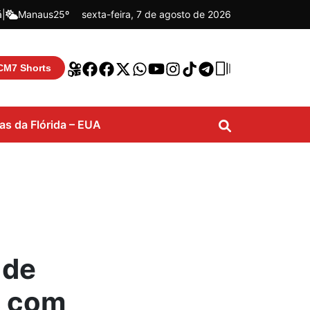
á
|
Manaus
25º
sexta-feira, 7 de agosto de 2026
CM7 Shorts
ias da Flórida – EUA
 de
s com