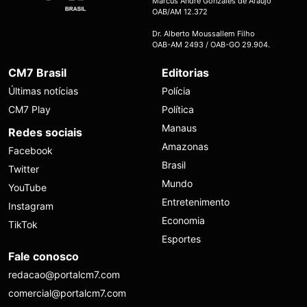
Marcus André Gonzales de Araújo
OAB/AM 12.372
Dr. Alberto Moussallem Filho
OAB-AM 2493 / OAB-GO 29.904.
CM7 Brasil
Editorias
Últimas notícias
Polícia
CM7 Play
Política
Manaus
Redes sociais
Amazonas
Facebook
Brasil
Twitter
Mundo
YouTube
Entretenimento
Instagram
Economia
TikTok
Esportes
Fale conosco
redacao@portalcm7.com
comercial@portalcm7.com