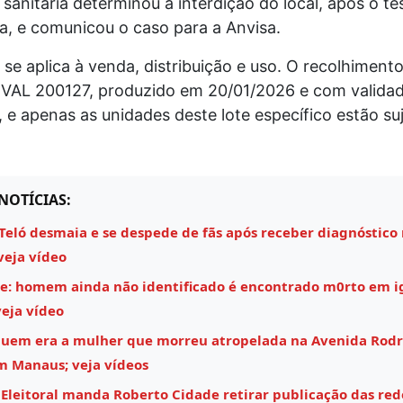
a sanitária determinou a interdição do local, após o te
a, e comunicou o caso para a Anvisa.
 se aplica à venda, distribuição e uso. O recolhimento 
1 VAL 200127, produzido em 20/01/2026 e com validad
 e apenas as unidades deste lote específico estão suj
NOTÍCIAS:
Teló desmaia e se despede de fãs após receber diagnóstico
veja vídeo
e: homem ainda não identificado é encontrado m0rto em i
eja vídeo
quem era a mulher que morreu atropelada na Avenida Rodr
m Manaus; veja vídeos
 Eleitoral manda Roberto Cidade retirar publicação das rede