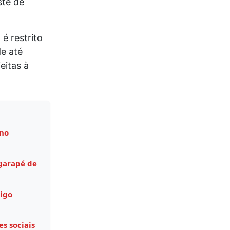
ste de
é restrito
e até
eitas à
 no
garapé de
igo
s sociais