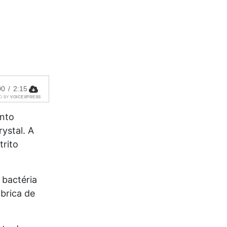
00
/
2:15
D BY
VOICEXPRESS
ento
ystal. A
trito
 bactéria
brica de