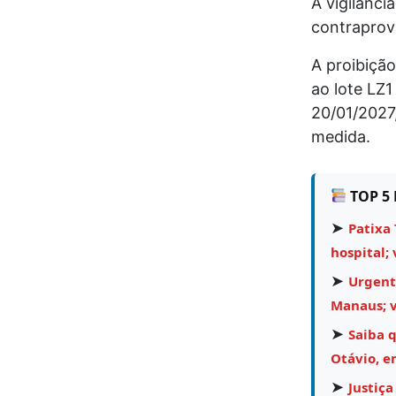
A vigilânci
contraprov
A proibição
ao lote LZ
20/01/2027,
medida.
TOP 5 
➤
Patixa 
hospital; 
➤
Urgent
Manaus; v
➤
Saiba 
Otávio, e
➤
Justiça