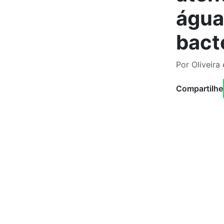
água
bact
Por Oliveira
Compartilhe