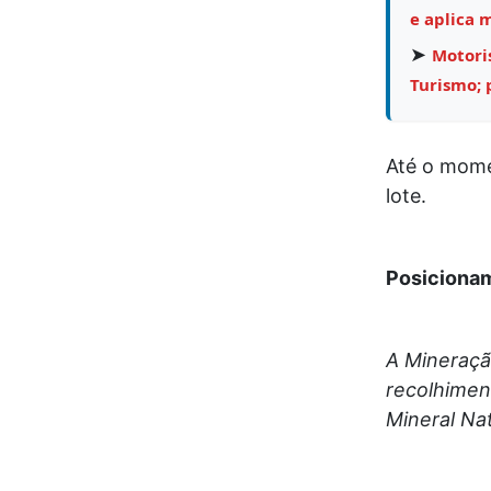
e aplica 
➤
Motori
Turismo;
Até o mome
lote.
Posicionam
A Mineraçã
recolhimen
Mineral Nat