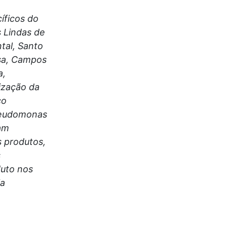
íficos do
 Lindas de
tal, Santo
osa, Campos
a,
lização da
co
Pseudomonas
am
s produtos,
s
duto nos
ja