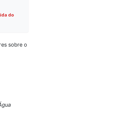
ida do
res sobre o
 Água