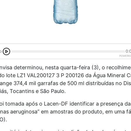
o
0:
POWERE
Anvisa determinou, nesta quarta-feira (3), o recolhim
do lote LZ1 VAL200127 3 P 200126 da Água Mineral Cr
nge 374,4 mil garrafas de 500 ml distribuídas no Dis
iás, Tocantins e São Paulo.
oi tomada após o Lacen-DF identificar a presença da
as aeruginosa” em amostras do produto, em uma fá
O).