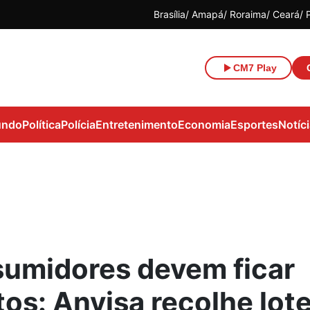
Brasília
Amapá
Roraima
Ceará
CM7 Play
ndo
Política
Polícia
Entretenimento
Economia
Esportes
Notíc
umidores devem ficar
tos: Anvisa recolhe lot