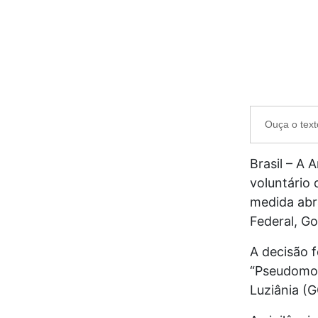
Ouça o text
Brasil – A 
voluntário 
medida abra
Federal, Go
A decisão f
“Pseudomon
Luziânia (G