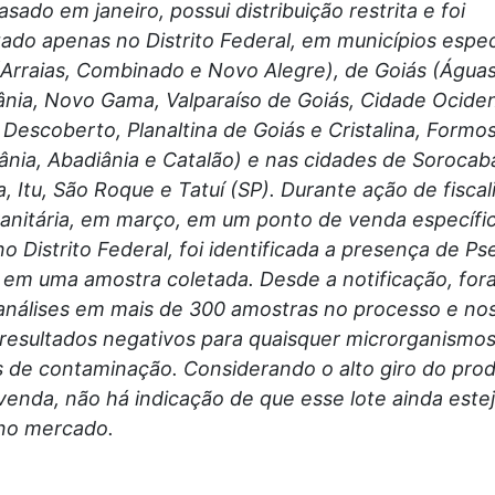
asado em janeiro, possui distribuição restrita e foi
ado apenas no Distrito Federal, em municípios espec
(Arraias, Combinado e Novo Alegre), de Goiás (Águas
ânia, Novo Gama, Valparaíso de Goiás, Cidade Ociden
 Descoberto, Planaltina de Goiás e Cristalina, Form
ânia, Abadiânia e Catalão) e nas cidades de Sorocab
a, Itu, São Roque e Tatuí (SP). Durante ação de fisca
 Sanitária, em março, em um ponto de venda específi
no Distrito Federal, foi identificada a presença de 
 em uma amostra coletada. Desde a notificação, for
 análises em mais de 300 amostras no processo e no
resultados negativos para quaisquer microrganismo
s de contaminação. Considerando o alto giro do pro
venda, não há indicação de que esse lote ainda este
 no mercado.