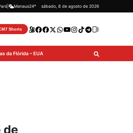
Pará
|
Manaus
24º
sábado, 8 de agosto de 2026
CM7 Shorts
ias da Flórida – EUA
e de