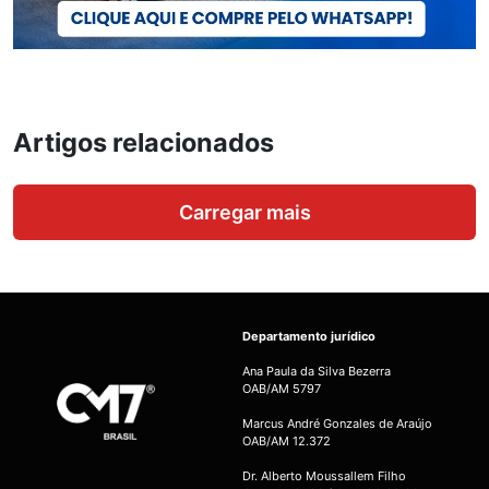
Artigos relacionados
Carregar mais
Departamento jurídico
Ana Paula da Silva Bezerra
OAB/AM 5797
Marcus André Gonzales de Araújo
OAB/AM 12.372
Dr. Alberto Moussallem Filho