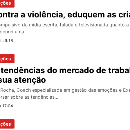
oções
ontra a violência, eduquem as cr
ompulsivo da mídia escrita, falada e televisionada quanto a 
rocurei uma…
às 9:16
oções
 tendências do mercado de traba
ua atenção
a Rocha, Coach especializada em gestão das emoções e Ex
ersar sobre as tendências…
s 17:04
oções