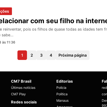
oções
lacionar com seu filho na intern
e reinventar, pois os filhos de quase todas as idades tem f
ê sabe…
8 às 11:36
1
2
3
4
Próxima página
CM7 Brasil
Editorias
Fa
Últimas notícias
Polícia
re
CM7 Play
Política
co
Manaus
Den
Redes sociais
99
Amazonas