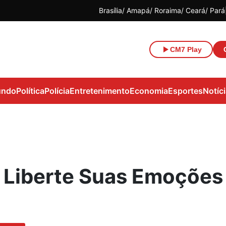
Brasília
Amapá
Roraima
Ceará
Pará
CM7 Play
ndo
Política
Polícia
Entretenimento
Economia
Esportes
Notíc
Liberte Suas Emoções