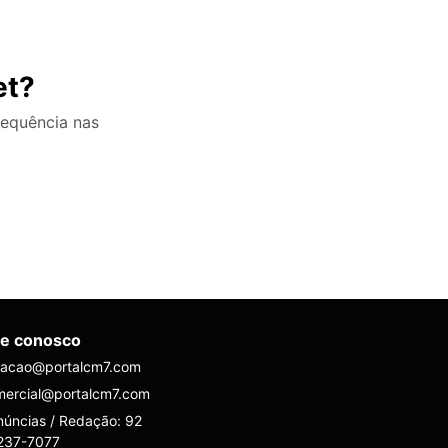
et?
requência nas
le conosco
dacao@portalcm7.com
mercial@portalcm7.com
úncias / Redação: 92
237-7077