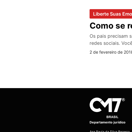
Liberte Suas Em
Como se re
Os pais precisam s
redes sociais. Voc
2 de fevereiro de 201
Departamento jurídico
Ana Paula da Silva Bezerra