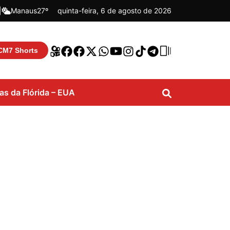
|
Manaus
27º
quinta-feira, 6 de agosto de 2026
CM7 Shorts
ias da Flórida – EUA