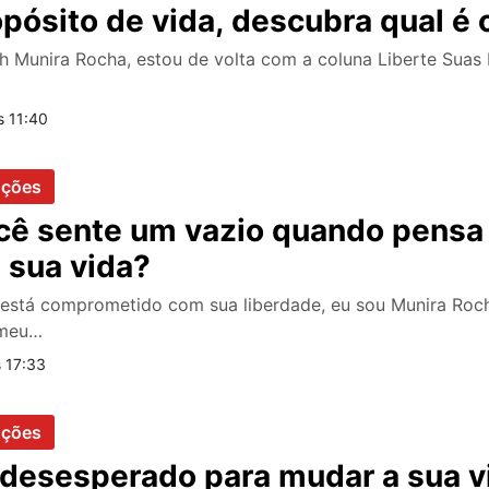
opósito de vida, descubra qual é 
h Munira Rocha, estou de volta com a coluna Liberte Suas
s 11:40
oções
ocê sente um vazio quando pensa 
 sua vida?
 está comprometido com sua liberdade, eu sou Munira Roch
 meu…
s 17:33
oções
 desesperado para mudar a sua v