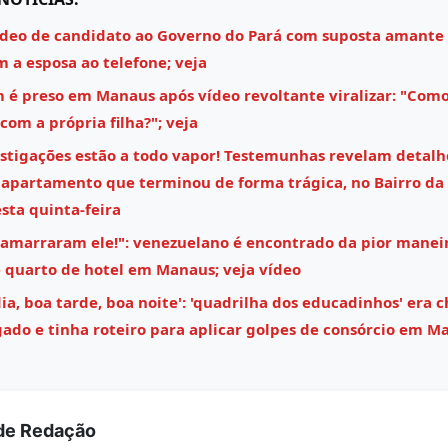
ídeo de candidato ao Governo do Pará com suposta amante
m a esposa ao telefone; veja
é preso em Manaus após vídeo revoltante viralizar: "Como
 com a própria filha?"; veja
estigações estão a todo vapor! Testemunhas revelam detalh
 apartamento que terminou de forma trágica, no Bairro da 
ta quinta-feira
 amarraram ele!": venezuelano é encontrado da pior maneir
 quarto de hotel em Manaus; veja vídeo
a, boa tarde, boa noite': 'quadrilha dos educadinhos' era c
ado e tinha roteiro para aplicar golpes de consórcio em M
de Redação