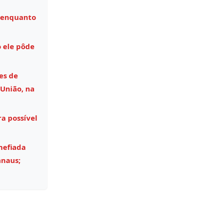
 enquanto
 ele pôde
es de
União, na
a possível
hefiada
anaus;