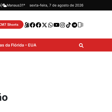
á
|
Manaus
31º
sexta-feira, 7 de agosto de 2026
CM7 Shorts
ias da Flórida – EUA
ão