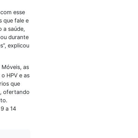
s com esse
s que fale e
o a saúde,
aou durante
”, explicou
 Móveis, as
 o HPV e as
rios que
s, ofertando
to.
9 a 14