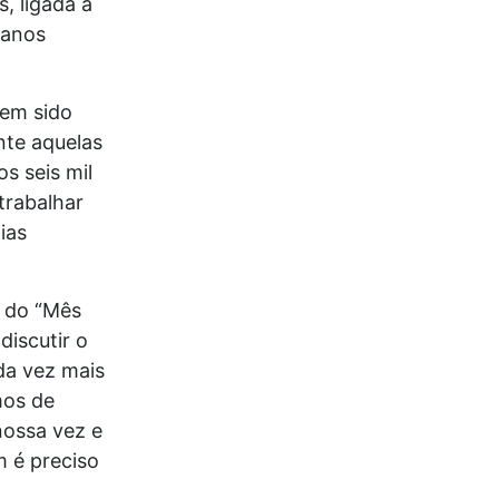
, ligada à
manos
tem sido
nte aquelas
s seis mil
trabalhar
ias
a do “Mês
iscutir o
da vez mais
mos de
nossa vez e
m é preciso