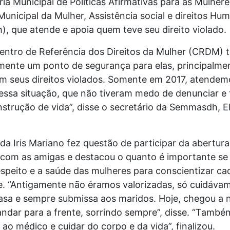
ia Municipal de Políticas Afirmativas para as Mulheres
Municipal da Mulher, Assistência social e direitos Hu
, que atende e apoia quem teve seu direito violado.
entro de Referência dos Direitos da Mulher (CRDM) 
mente um ponto de segurança para elas, principalme
m seus direitos violados. Somente em 2017, atendemo
essa situação, que não tiveram medo de denunciar e 
trução de vida”, disse o secretário da Semmasdh, El
a Iris Mariano fez questão de participar da abertur
 com as amigas e destacou o quanto é importante se d
respeito e a saúde das mulheres para conscientizar ca
e. “Antigamente não éramos valorizadas, só cuidáva
casa e sempre submissa aos maridos. Hoje, chegou a 
ndar para a frente, sorrindo sempre”, disse. “També
ir ao médico e cuidar do corpo e da vida”, finalizou.