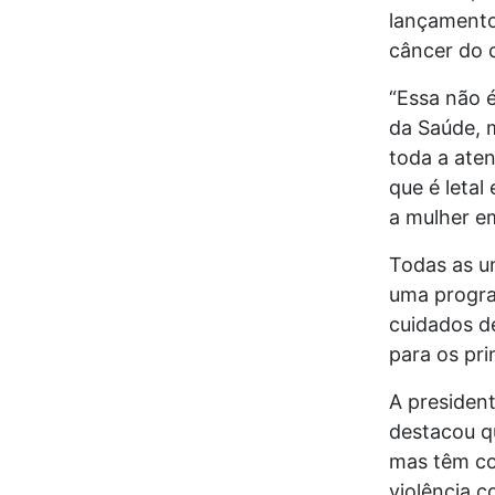
lançamento
câncer do c
“Essa não 
da Saúde, 
toda a ate
que é letal
a mulher e
Todas as u
uma progra
cuidados de
para os pri
A president
destacou q
mas têm com
violência c