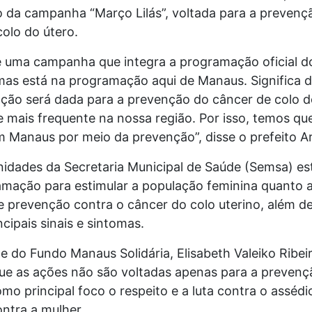
 da campanha “Março Lilás”, voltada para a prevenç
olo do útero.
é uma campanha que integra a programação oficial do
mas está na programação aqui de Manaus. Significa d
nção será dada para a prevenção do câncer de colo d
 e mais frequente na nossa região. Por isso, temos qu
m Manaus por meio da prevenção”, disse o prefeito A
nidades da Secretaria Municipal de Saúde (Semsa) e
mação para estimular a população feminina quanto 
 prevenção contra o câncer do colo uterino, além de
ncipais sinais e sintomas.
e do Fundo Manaus Solidária, Elisabeth Valeiko Ribeir
ue as ações não são voltadas apenas para a prevenç
o principal foco o respeito e a luta contra o assédi
ontra a mulher.