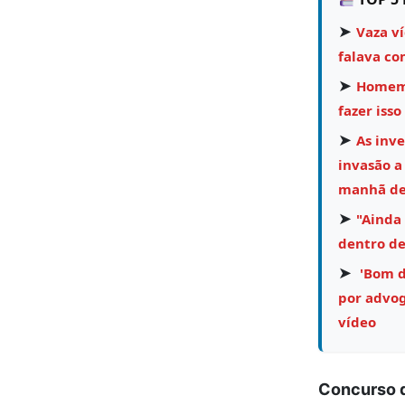
➤
Vaza v
falava co
➤
Homem 
fazer isso
➤
As inv
invasão a
manhã des
➤
"Ainda
dentro de
➤
'Bom di
por advog
vídeo
Concurso 