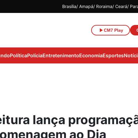
Brasília
Amapá
Roraima
Ceará
Par
CM7 Play
ndo
Política
Polícia
Entretenimento
Economia
Esportes
Notíc
eitura lança programaç
omenagem ao Dia