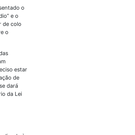
sentado o
io” e o
 de colo
re o
das
jam
eciso estar
ação de
se dará
o da Lei