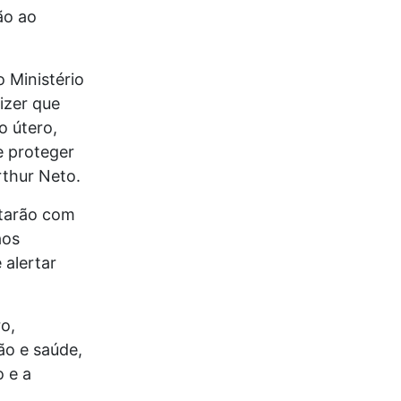
ão ao
 Ministério
izer que
o útero,
e proteger
rthur Neto.
starão com
aos
 alertar
o,
ão e saúde,
o e a