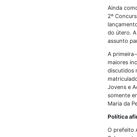
Ainda como
2º Concurs
lançamento
do útero. 
assunto par
A primeira
maiores in
discutidos 
matriculad
Jovens e Ad
somente em
Maria da P
Política af
O prefeito 