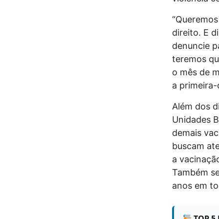
“Queremos 
direito. E 
denuncie pa
teremos qu
o mês de m
a primeira
Além dos d
Unidades B
demais vaci
buscam aten
a vacinação
Também ser
anos em tod
TOP 5 