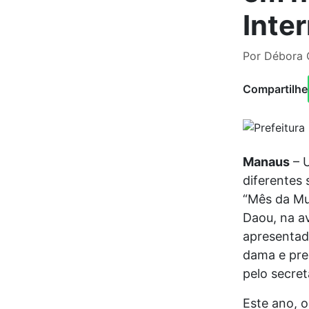
Inte
Por Débora 
Compartilhe
Manaus
– U
diferentes
“Mês da Mu
Daou, na a
apresentada
dama e pres
pelo secret
Este ano, 