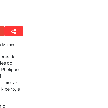
heres de
des do
 Phelippe
i
primeira-
Ribeiro, e
m o