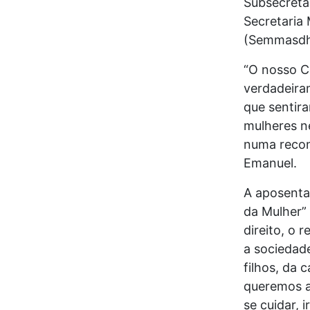
Subsecretar
Secretaria 
(Semmasdh)
“O nosso C
verdadeira
que sentira
mulheres n
numa recons
Emanuel.
A aposentad
da Mulher”
direito, o 
a sociedad
filhos, da 
queremos a
se cuidar, 