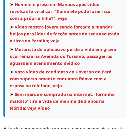
➤
Homem é preso em Manaus após vídeo
revoltante viralizar: "Como ele pôde fazer isso
com a própria filha?"; veja
➤
Vídeo mostra jovem sendo forçado a mandar
beijos para líder de facção antes de ser executado
a tiros na Paraíba; veja
➤
Motorista de aplicativo perde a vida em grave
ocorrência na Avenida do Turismo; passageiros
aguardam atendimento médico
➤
Vaza vídeo de candidato ao Governo do Pará
com suposta amante enquanto falava com a
esposa ao telefone; veja
➤
Sem marca e comprado na internet: 'forninho
maldito' tira a vida de menina de 3 anos na
Flórida; veja vídeo
A tarde será marcada por workshops especiais a partir