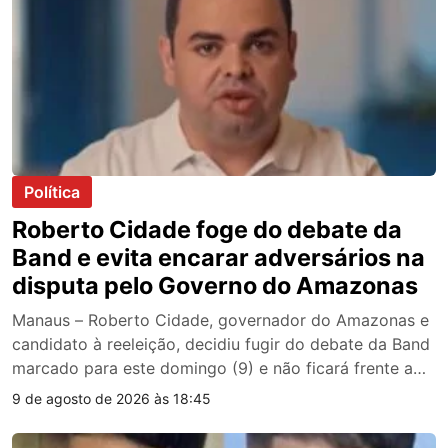
Política
Roberto Cidade foge do debate da
Band e evita encarar adversários na
disputa pelo Governo do Amazonas
Manaus – Roberto Cidade, governador do Amazonas e
candidato à reeleição, decidiu fugir do debate da Band
marcado para este domingo (9) e não ficará frente a
frente com os adversários que disputam o comando do
9 de agosto de 2026 às 18:45
Estado. A ausência foi confirmada pela própria
assessoria, que anunciou que Cidade também não