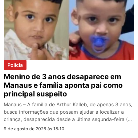
participará de debates e sabatinas […]
Polícia
Menino de 3 anos desaparece em
Manaus e família aponta pai como
principal suspeito
Manaus – A família de Arthur Kalleb, de apenas 3 anos,
busca informações que possam ajudar a localizar a
criança, desaparecida desde a última segunda-feira (3),
em Manaus. Segundo os familiares, o menino teria sido
9 de agosto de 2026 às 18:10
retirado da escola pelo próprio pai, no bairro