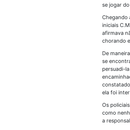
se jogar do 
Chegando ao
iniciais C.
afirmava nã
chorando e 
De maneira
se encontr
persuadi-la
encaminhad
constatado
ela foi int
Os policia
como nenhu
a responsab