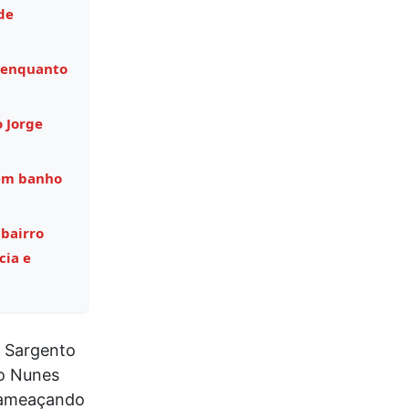
de
 enquanto
o Jorge
 em banho
 bairro
cia e
º Sargento
ão Nunes
, ameaçando