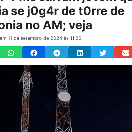
a se j0g4r de t0rre de
fonia no AM; veja
 em 11 de setembro de 2024 às 11:26