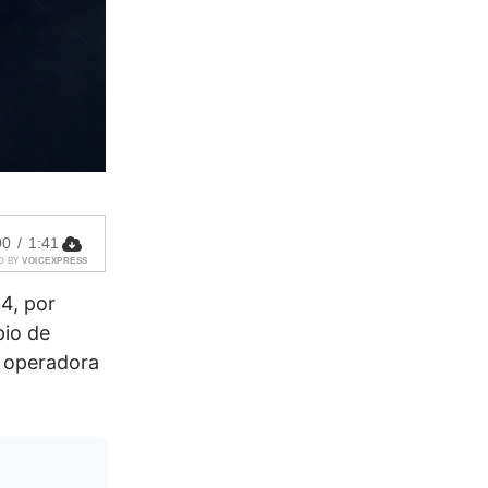
00
/
1:41
D BY
VOICEXPRESS
4, por
pio de
a operadora