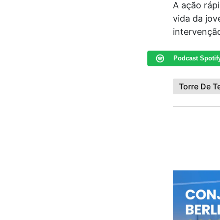
A ação rápi
vida da jo
intervençã
Podcast Spotif
Torre De T