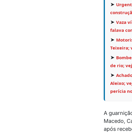
➤
Urgent
construçã
➤
Vaza v
falava co
➤
Motoris
Teixeira; 
➤
Bombei
de rio; ve
➤
Achado 
Aleixo; v
perícia no
A guarniçã
Macedo, Ca
após receb