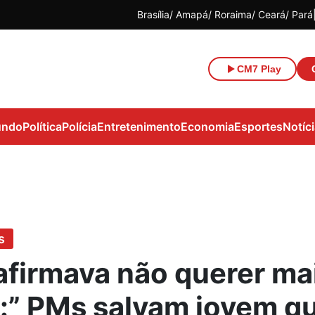
Brasília
Amapá
Roraima
Ceará
Pará
CM7 Play
ndo
Política
Polícia
Entretenimento
Economia
Esportes
Notíc
s
 afirmava não querer ma
r:” PMs salvam jovem q