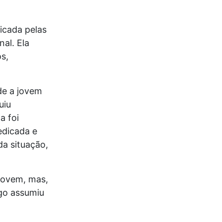
ficada pelas
al. Ela
s,
de a jovem
uiu
a foi
edicada e
a situação,
jovem, mas,
go assumiu
.