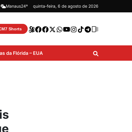
|
Manaus
24º
quinta-feira, 6 de agosto de 2026
CM7 Shorts
ias da Flórida – EUA
is
ue