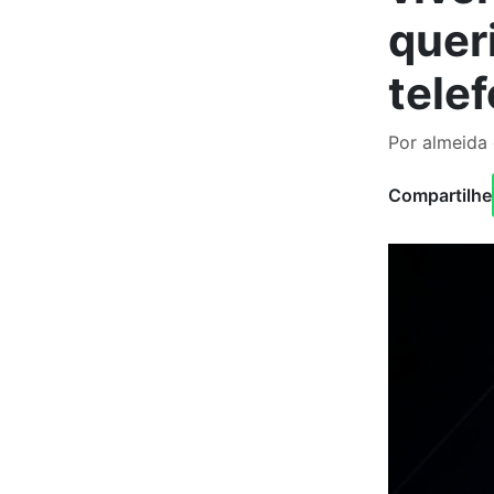
queri
tele
Por almeida
Compartilhe