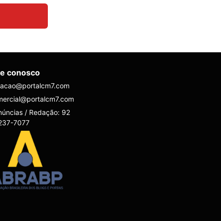
le conosco
dacao@portalcm7.com
mercial@portalcm7.com
úncias / Redação: 92
237-7077