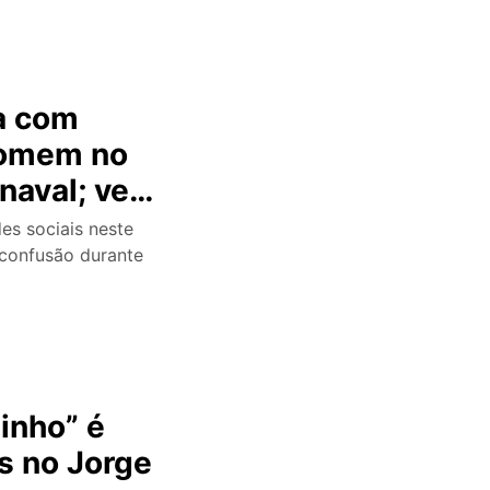
ta com
homem no
naval; veja
des sociais neste
 confusão durante
inho” é
s no Jorge