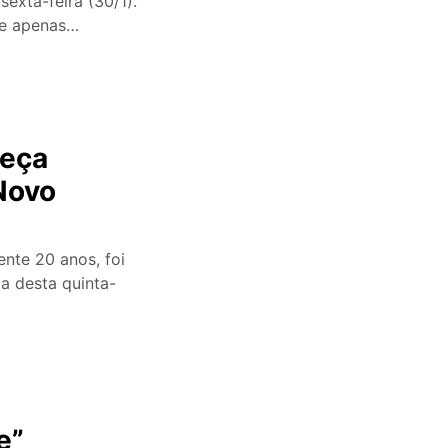
exta-feira (30/1).
te apenas…
beça
 Novo
te 20 anos, foi
a desta quinta-
e”