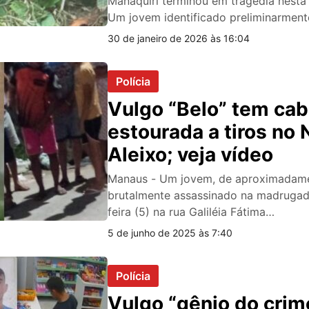
Manaquiri terminou em tragédia nesta s
Um jovem identificado preliminarmen
30 de janeiro de 2026 às 16:04
Polícia
Vulgo “Belo” tem ca
estourada a tiros no
Aleixo; veja vídeo
Manaus - Um jovem, de aproximadamen
brutalmente assassinado na madrugad
feira (5) na rua Galiléia Fátima…
5 de junho de 2025 às 7:40
Polícia
Vulgo “gênio do crim