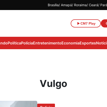
Brasília
Amapá
Roraima
Ceará
Par
CM7 Play
ndo
Política
Polícia
Entretenimento
Economia
Esportes
Notíc
Vulgo