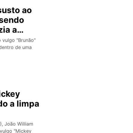
susto ao
 sendo
zia a
 vídeo
vulgo "Brunão"
 dentro de uma
ickey
do a limpa
), João William
 vulgo "Mickey