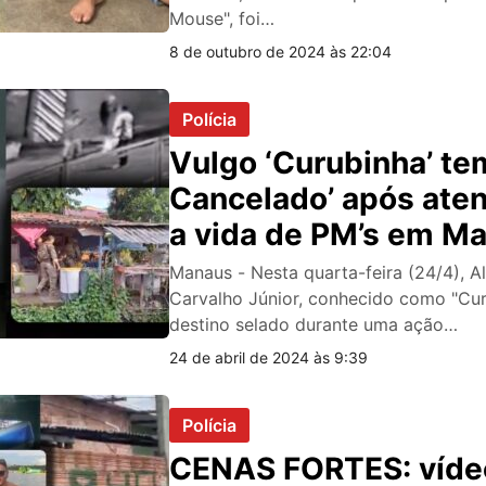
Mouse", foi…
8 de outubro de 2024 às 22:04
Polícia
Vulgo ‘Curubinha’ te
Cancelado’ após aten
a vida de PM’s em M
Manaus - Nesta quarta-feira (24/4), Al
Carvalho Júnior, conhecido como "Cur
destino selado durante uma ação…
24 de abril de 2024 às 9:39
Polícia
CENAS FORTES: víde