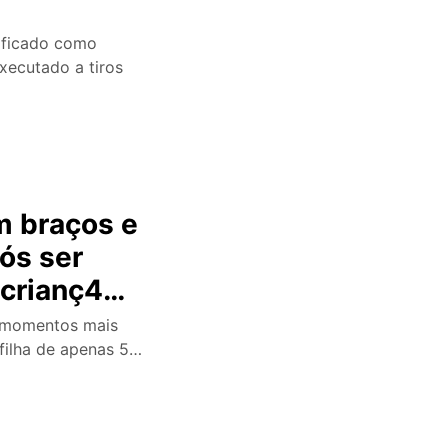
ificado como
executado a tiros
m braços e
ós ser
 crianç4
 momentos mais
filha de apenas 5…