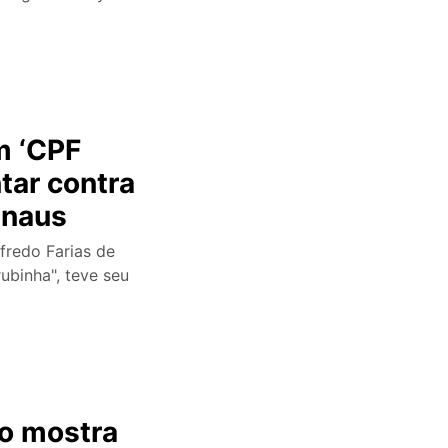
m ‘CPF
tar contra
anaus
fredo Farias de
ubinha", teve seu
o mostra