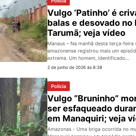
Polícia
Vulgo ‘Patinho’ é cri
balas e desovado no 
Tarumã; veja vídeo
Manaus – Na manhã desta terça-feira (
amazonense registrou mais um episódi
extrema. Um homem, identificado…
2 de junho de 2026 às 8:38
Polícia
Vulgo “Bruninho” mo
ser esfaqueado duran
em Manaquiri; veja v
Amazonas - Uma briga ocorrida no mu