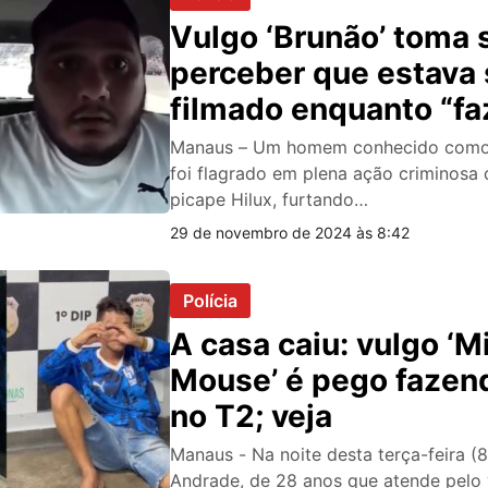
Vulgo ‘Brunão’ toma 
perceber que estava
filmado enquanto “fa
limpa” em Hilux; veja
Manaus – Um homem conhecido como 
foi flagrado em plena ação criminosa
picape Hilux, furtando…
29 de novembro de 2024 às 8:42
Polícia
A casa caiu: vulgo ‘M
Mouse’ é pego fazen
no T2; veja
Manaus - Na noite desta terça-feira (8
Andrade, de 28 anos que atende pelo