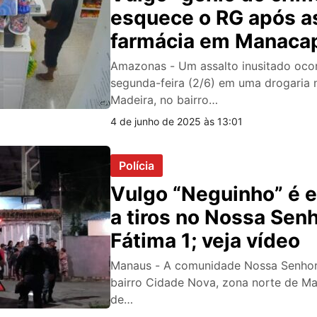
esquece o RG após as
farmácia em Manacap
vídeo
Amazonas - Um assalto inusitado ocor
segunda-feira (2/6) em uma drogaria 
Madeira, no bairro…
4 de junho de 2025 às 13:01
Polícia
Vulgo “Neguinho” é 
a tiros no Nossa Sen
Fátima 1; veja vídeo
Manaus - A comunidade Nossa Senhora
bairro Cidade Nova, zona norte de Ma
de…