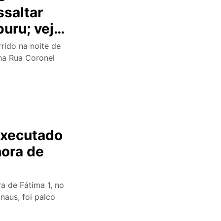
saltar
uru; veja
rido na noite de
na Rua Coronel
executado
hora de
 de Fátima 1, no
naus, foi palco