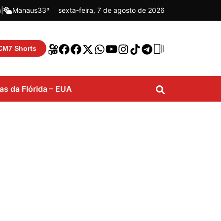
á
|
Manaus
33º
sexta-feira, 7 de agosto de 2026
CM7 Shorts
ias da Flórida – EUA