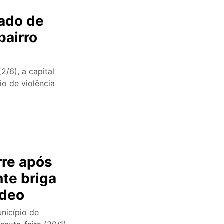
vado de
bairro
2/6), a capital
o de violência
rre após
te briga
ídeo
nicípio de