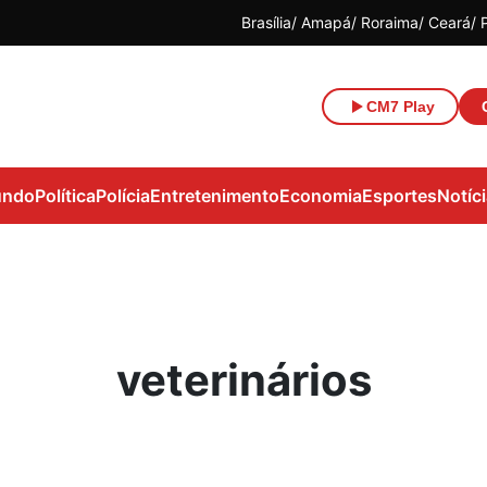
Brasília
Amapá
Roraima
Ceará
CM7 Play
ndo
Política
Polícia
Entretenimento
Economia
Esportes
Notíc
veterinários