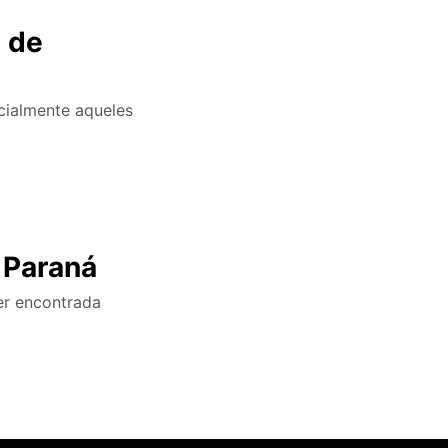
m de
cialmente aqueles
 Paraná
er encontrada