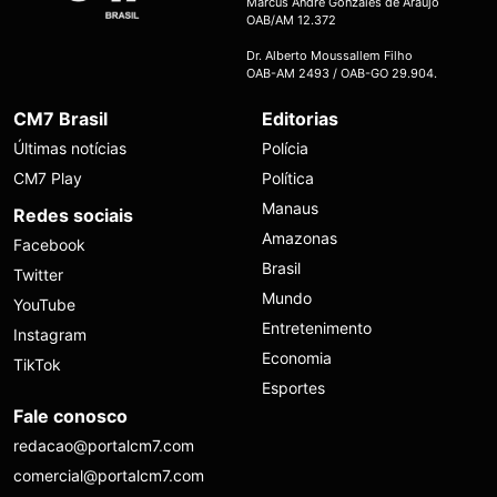
Marcus André Gonzales de Araújo
OAB/AM 12.372
Dr. Alberto Moussallem Filho
OAB-AM 2493 / OAB-GO 29.904.
CM7 Brasil
Editorias
Últimas notícias
Polícia
CM7 Play
Política
Manaus
Redes sociais
Amazonas
Facebook
Brasil
Twitter
Mundo
YouTube
Entretenimento
Instagram
Economia
TikTok
Esportes
Fale conosco
redacao@portalcm7.com
comercial@portalcm7.com