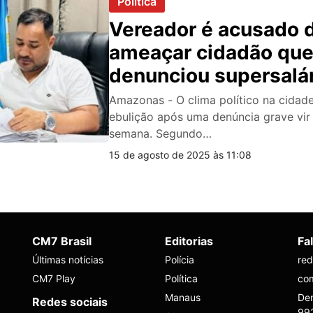
Política
Vereador é acusado 
ameaçar cidadão qu
denunciou supersalár
Câmara de Manacap
Amazonas - O clima político na cidad
ebulição após uma denúncia grave vir
semana. Segundo…
15 de agosto de 2025 às 11:08
CM7 Brasil
Editorias
Fa
Últimas notícias
Polícia
re
CM7 Play
Política
co
Manaus
Den
Redes sociais
99