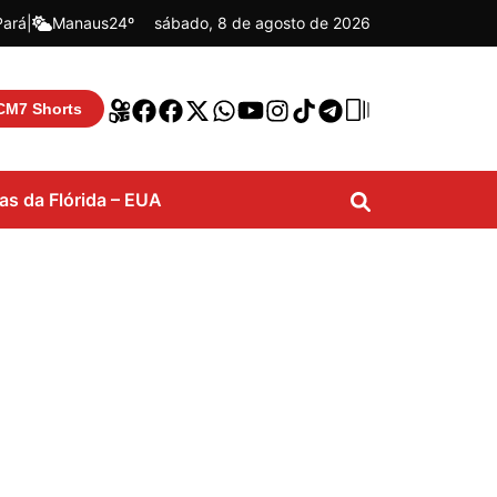
Pará
|
Manaus
24º
sábado, 8 de agosto de 2026
CM7 Shorts
ias da Flórida – EUA