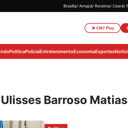
Brasília
Amapá
Roraima
Ceará
CM7 Play
ndo
Política
Polícia
Entretenimento
Economia
Esportes
Notíc
Ulisses Barroso Matias