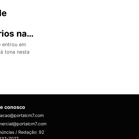
de
e
ios na
uru
e entrou em
 à tona nesta
le conosco
dacao@portalcm7.com
mercial@portalcm7.com
úncias / Redação: 92
237-7077