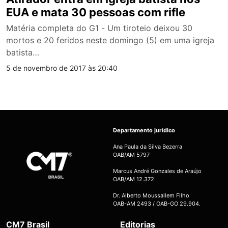
EUA e mata 30 pessoas com rifle
Matéria completa do G1 - Um tiroteio deixou 30
mortos e 20 feridos neste domingo (5) em uma igreja
batista…
5 de novembro de 2017 às 20:40
Departamento jurídico
Ana Paula da Silva Bezerra
OAB/AM 5797
Marcus André Gonzales de Araújo
OAB/AM 12.372
Dr. Alberto Moussallem Filho
OAB-AM 2493 / OAB-GO 29.904.
CM7 Brasil
Editorias