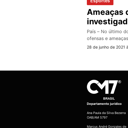
Esportes
Ameaças q
investigad
País – No último d
ofensas e ameaças
28 de junho de 2021 
Departamento jurídico
Ana Paula da Silva Bezerra
OAB/AM 5797
Marcus André Gonzales de