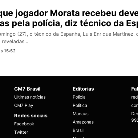
ue jogador Morata recebeu dev
as pela polícia, diz técnico da E
omingo (27), o técnico da Espanha, Luis Enrique Martínez, 
 reveladas…
às 15:52
CM7 Brasil
Editorias
Fa
Últimas notícias
Polícia
re
CM7 Play
Política
co
Manaus
Den
Redes sociais
99
Amazonas
Facebook
Brasil
Twitter