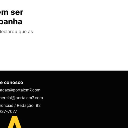
em ser
spanha
declarou que as
le conosco
dacao@portalcm7.com
mercial@portalcm7.com
úncias / Redação: 92
237-7077