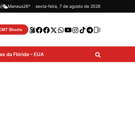
á
|
Manaus
26º
sexta-feira, 7 de agosto de 2026
CM7 Shorts
ias da Flórida – EUA