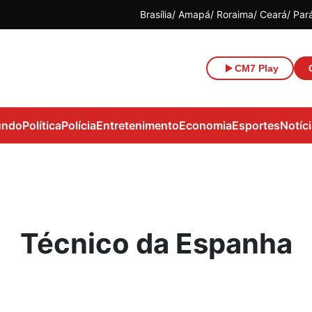
Brasília
Amapá
Roraima
Ceará
Par
CM7 Play
ndo
Política
Polícia
Entretenimento
Economia
Esportes
Notíc
Técnico da Espanha