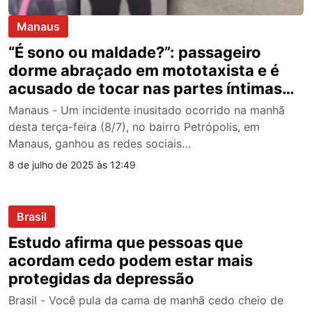
Manaus
“É sono ou maldade?”: passageiro
dorme abraçado em mototaxista e é
acusado de tocar nas partes íntimas
do piloto em Manaus; veja vídeo
Manaus - Um incidente inusitado ocorrido na manhã
desta terça-feira (8/7), no bairro Petrópolis, em
Manaus, ganhou as redes sociais…
8 de julho de 2025 às 12:49
Brasil
Estudo afirma que pessoas que
acordam cedo podem estar mais
protegidas da depressão
Brasil - Você pula da cama de manhã cedo cheio de