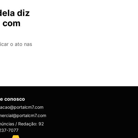
ela diz
e com
icar o ato nas
le conosco
dacao@portalcm7.com
mercial@portalcm7.com
úncias / Redação: 92
237-7077