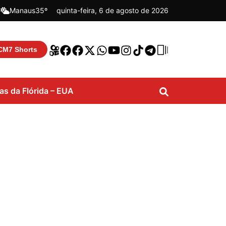
|
Manaus
35º
quinta-feira, 6 de agosto de 2026
CM7 Shorts
ias da Flórida – EUA