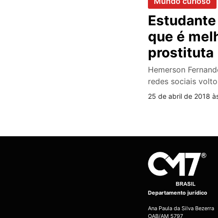
Mundo curioso
Estudante 
que é mel
prostituta
Hemerson Fernandes
redes sociais volt
25 de abril de 2018 à
Departamento jurídico
Ana Paula da Silva Bezerra
OAB/AM 5797