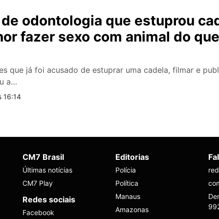
de odontologia que estuprou cad
hor fazer sexo com animal do qu
 que já foi acusado de estuprar uma cadela, filmar e publ
ou a…
s 16:14
CM7 Brasil
Editorias
Fa
Últimas notícias
Polícia
re
CM7 Play
Política
co
Manaus
Den
Redes sociais
99
Amazonas
Facebook