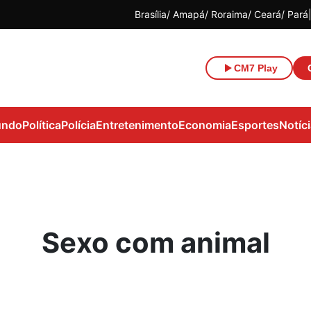
Brasília
Amapá
Roraima
Ceará
Pará
CM7 Play
ndo
Política
Polícia
Entretenimento
Economia
Esportes
Notíc
Sexo com animal