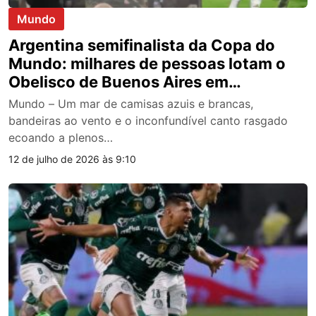
Mundo
Argentina semifinalista da Copa do
Mundo: milhares de pessoas lotam o
Obelisco de Buenos Aires em
celebração após vitória contra a Suíça;
Mundo – Um mar de camisas azuis e brancas,
vídeo
bandeiras ao vento e o inconfundível canto rasgado
ecoando a plenos…
12 de julho de 2026 às 9:10