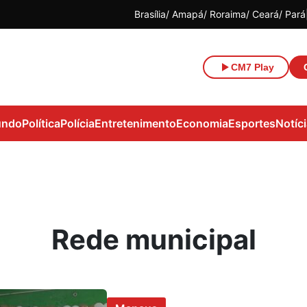
Brasília
Amapá
Roraima
Ceará
Pará
CM7 Play
ndo
Política
Polícia
Entretenimento
Economia
Esportes
Notíc
Rede municipal