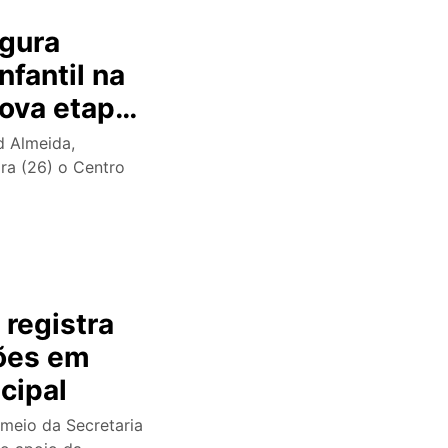
ugura
fantil na
ova etapa
d Almeida,
ra (26) o Centro
 registra
ções em
cipal
 meio da Secretaria