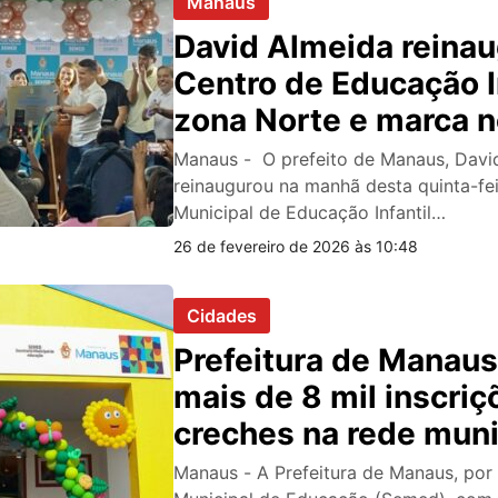
Manaus
David Almeida reina
Centro de Educação In
zona Norte e marca n
na rede municipal
Manaus - O prefeito de Manaus, Davi
reinaugurou na manhã desta quinta-fei
Municipal de Educação Infantil…
26 de fevereiro de 2026 às 10:48
Cidades
Prefeitura de Manaus
mais de 8 mil inscri
creches na rede muni
Manaus - A Prefeitura de Manaus, por