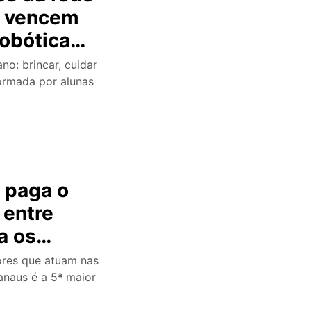
s vencem
obótica
o: brincar, cuidar
formada por alunas
 paga o
 entre
a os
municipal
ores que atuam nas
anaus é a 5ª maior