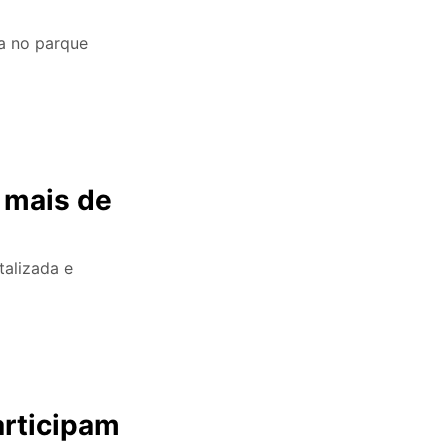
oa no parque
a mais de
talizada e
articipam