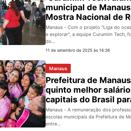
municipal de Manau
Mostra Nacional de R
2025
Manaus - Com o projeto "Liga do ocean
e explorar", a equipe Curumim Tech, 
do…
11 de setembro de 2025 às 14:26
Manaus
Prefeitura de Manaus
quinto melhor salário
capitais do Brasil par
professores da rede 
Manaus - A remuneração dos profess
escolas municipais da Prefeitura de M
entre…