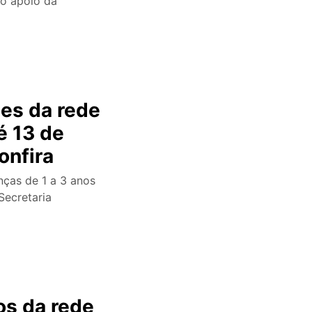
o apoio da
hes da rede
é 13 de
onfira
nças de 1 a 3 anos
Secretaria
os da rede