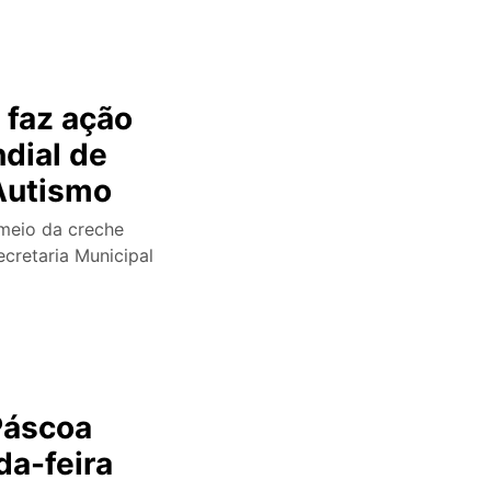
 faz ação
dial de
Autismo
meio da creche
cretaria Municipal
Páscoa
da-feira