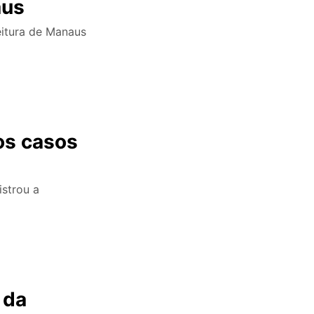
aus
eitura de Manaus
os casos
istrou a
 da