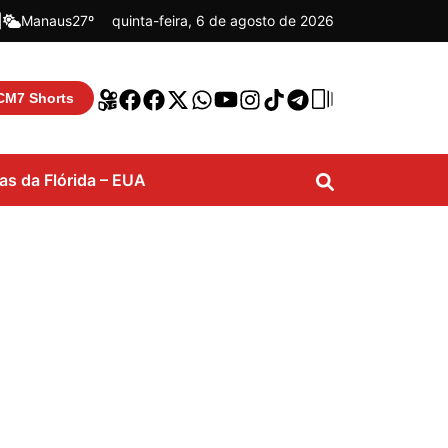
|
Manaus
27º
quinta-feira, 6 de agosto de 2026
CM7 Shorts
ias da Flórida – EUA