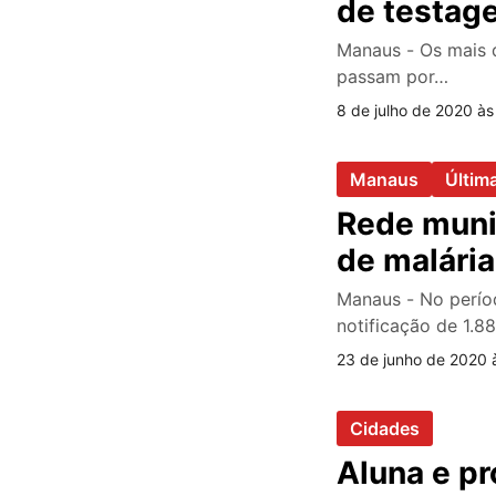
de testag
Manaus - Os mais d
passam por…
8 de julho de 2020 às
Manaus
Últim
Rede munic
de malária
Manaus - No períod
notificação de 1.8
23 de junho de 2020 
Cidades
Aluna e pr