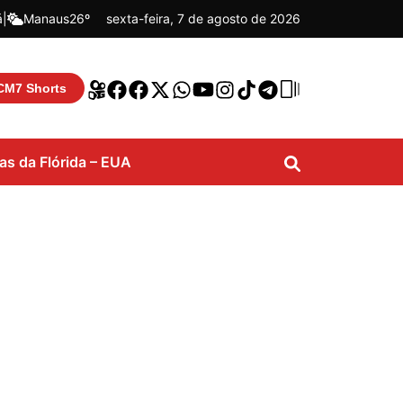
á
|
Manaus
26º
sexta-feira, 7 de agosto de 2026
CM7 Shorts
ias da Flórida – EUA