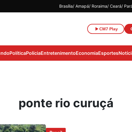
Brasília
Amapá
Roraima
Ceará
Par
CM7 Play
ndo
Política
Polícia
Entretenimento
Economia
Esportes
Notíc
ponte rio curuçá