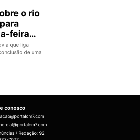
obre o rio
 para
a-feira
via que liga
conclusão de uma
le conosco
dacao@portalcm7.com
mercial@portalcm7.com
úncias / Redação: 92
237-7077