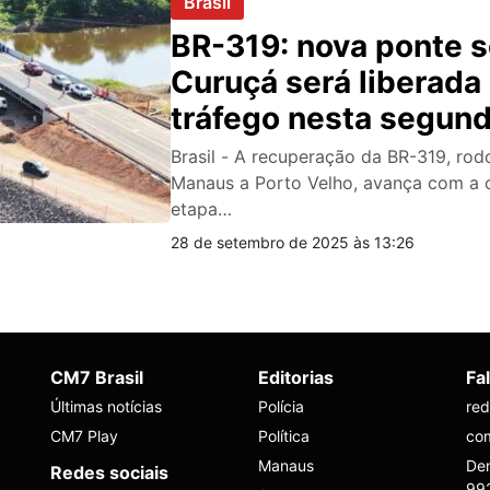
Brasil
BR-319: nova ponte s
Curuçá será liberada
tráfego nesta segund
(29)
Brasil - A recuperação da BR-319, rodo
Manaus a Porto Velho, avança com a 
etapa…
28 de setembro de 2025 às 13:26
CM7 Brasil
Editorias
Fa
Últimas notícias
Polícia
re
CM7 Play
Política
co
Manaus
Den
Redes sociais
99