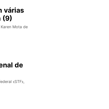
 várias
 (9)
y Karen Mota de
enal de
Federal ﴾STF﴿,