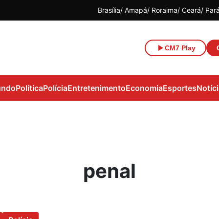
Brasília
Amapá
Roraima
Ceará
Par
CM7 Play
ndo
Política
Polícia
Entretenimento
Economia
Esportes
Notíc
penal