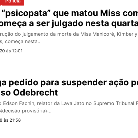
Polícia
“psicopata” que matou Miss com
omeça a ser julgado nesta quarta
strução do julgamento da morte da Miss Manicoré, Kimberl
os, começa nesta…
20 às 12:01
ga pedido para suspender ação p
aso Odebrecht
tro Edson Fachin, relator da Lava Jato no Supremo Tribunal 
﴾decisão provisória﴿…
8 às 21:58