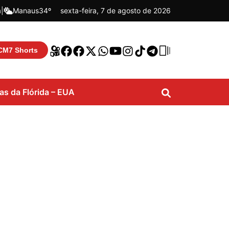
á
|
Manaus
34º
sexta-feira, 7 de agosto de 2026
CM7 Shorts
ias da Flórida – EUA