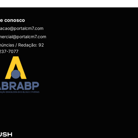
le conosco
dacao@portalcm7.com
mercial@portalcm7.com
úncias / Redação: 92
237-7077