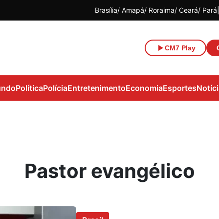
Brasília
Amapá
Roraima
Ceará
Pará
CM7 Play
ndo
Política
Polícia
Entretenimento
Economia
Esportes
Notíc
Pastor evangélico