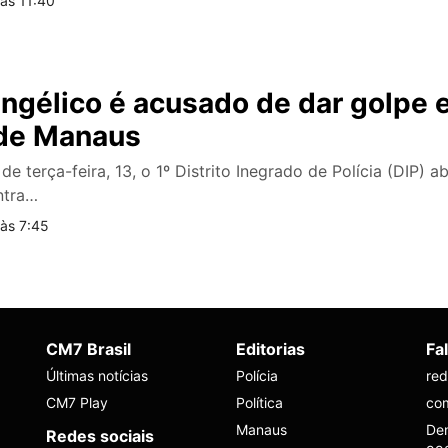
às 11:40
angélico é acusado de dar golpe
 de Manaus
e terça-feira, 13, o 1º Distrito Inegrado de Polícia (DIP) 
ntra…
às 7:45
CM7 Brasil
Editorias
Fa
Últimas notícias
Polícia
re
CM7 Play
Política
co
Manaus
Den
Redes sociais