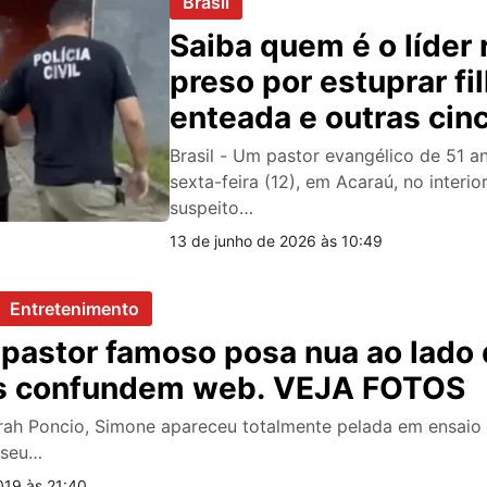
Brasil
Saiba quem é o líder 
preso por estuprar fi
enteada e outras cin
Brasil - Um pastor evangélico de 51 a
sexta-feira (12), em Acaraú, no interio
suspeito…
13 de junho de 2026 às 10:49
Entretenimento
pastor famoso posa nua ao lado 
os confundem web. VEJA FOTOS
rah Poncio, Simone apareceu totalmente pelada em ensaio 
 seu…
019 às 21:40