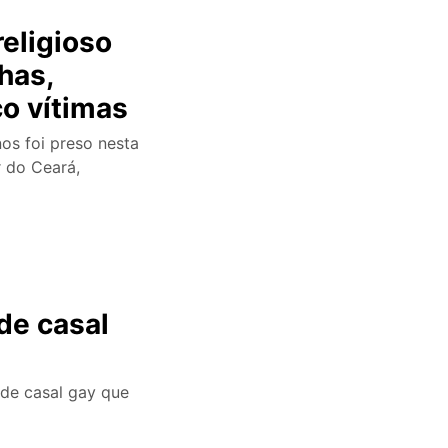
religioso
lhas,
co vítimas
nos foi preso nesta
r do Ceará,
de casal
de casal gay que