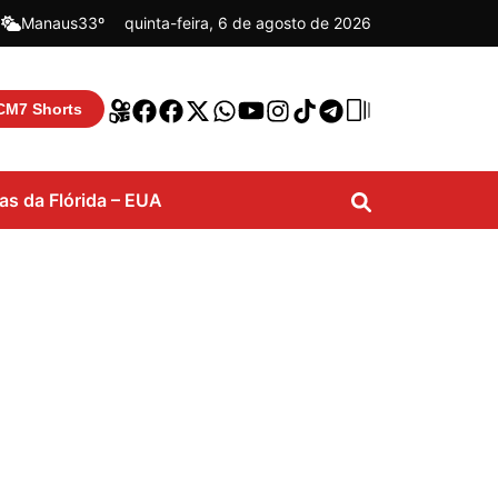
|
Manaus
33º
quinta-feira, 6 de agosto de 2026
CM7 Shorts
ias da Flórida – EUA