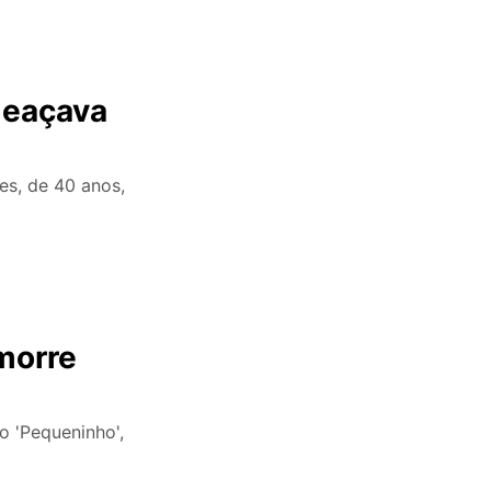
meaçava
es, de 40 anos,
morre
 o 'Pequeninho',