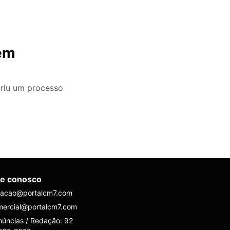
 em
abriu um processo
le conosco
dacao@portalcm7.com
mercial@portalcm7.com
úncias / Redação: 92