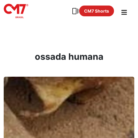
CM7 Shorts
ossada humana