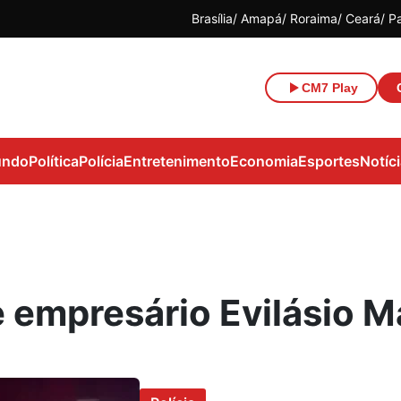
Brasília
Amapá
Roraima
Ceará
P
CM7 Play
ndo
Política
Polícia
Entretenimento
Economia
Esportes
Notíc
 empresário Evilásio 