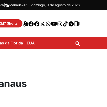
ará
|
Manaus
24º
domingo, 9 de agosto de 2026
CM7 Shorts
ias da Flórida – EUA
Manaus