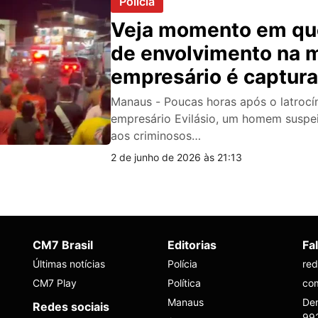
Polícia
Veja momento em qu
de envolvimento na 
empresário é captur
Manaus: “Ele tem que
Manaus - Poucas horas após o latrocí
empresário Evilásio, um homem suspei
aos criminosos…
2 de junho de 2026 às 21:13
CM7 Brasil
Editorias
Fa
Últimas notícias
Polícia
re
CM7 Play
Política
co
Manaus
Den
Redes sociais
99