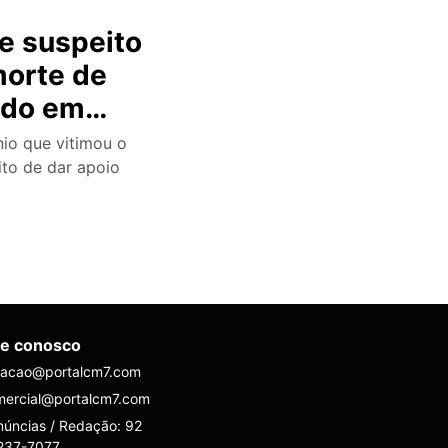
e suspeito
morte de
ado em
 morrer!”
nio que vitimou o
to de dar apoio
le conosco
dacao@portalcm7.com
mercial@portalcm7.com
úncias / Redação: 92
237-7077